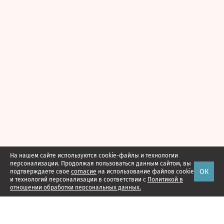
На нашем сайте используются cookie-файлы и технологии
персонализации. Продолжая пользоваться данным сайтом, вы
ОК
подтверждаете свое
согласие
на использование файлов cookie
и технологий персонализации в соответствии с
Политикой в
отношении обработки персональных данных.