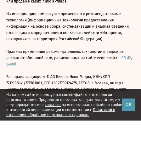
или продаже каких-либо активов.
На информационном ресурсе применяются рекомендательные
технологии (информационные технологии предоставления
информации на основе сбора, систематизации и анализа сведений,
относящихся к предпочтениям пользователей сети «Интернет»,
находящихся на территории Российской Федерации).
Правила применения рекомендательных технологий в виджетах
рекламно-обменной сети, размещенных на сайте vedomosti.ru:
СМИ2
,
24smi
Все права защищены © АО Бизнес Ньюс Медиа, ИНН/КПП
7712108141/771501001, ОГРН 1027739124775, 127018, г. Москва, вн.тер.г.
муниципальный округ Марьина Роща, ул. Полковая, д. 3, стр. 1 1999—
На нашем сайте используются cookie-файлы и технологии
2026
персонализации. Продолжая пользоваться данным сайтом, вы
ОК
подтверждаете свое
согласие
на использование файлов cookie
и технологий персонализации в соответствии с
Политикой в
отношении обработки персональных данных.