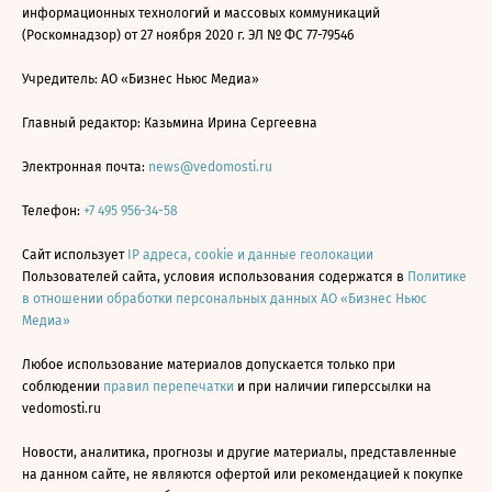
информационных технологий и массовых коммуникаций
(Роскомнадзор) от 27 ноября 2020 г. ЭЛ № ФС 77-79546
Учредитель: АО «Бизнес Ньюс Медиа»
Главный редактор: Казьмина Ирина Сергеевна
Электронная почта:
news@vedomosti.ru
Телефон:
+7 495 956-34-58
Сайт использует
IP адреса, cookie и данные геолокации
Пользователей сайта, условия использования содержатся в
Политике
в отношении обработки персональных данных АО «Бизнес Ньюс
Медиа»
Любое использование материалов допускается только при
соблюдении
правил перепечатки
и при наличии гиперссылки на
vedomosti.ru
Новости, аналитика, прогнозы и другие материалы, представленные
на данном сайте, не являются офертой или рекомендацией к покупке