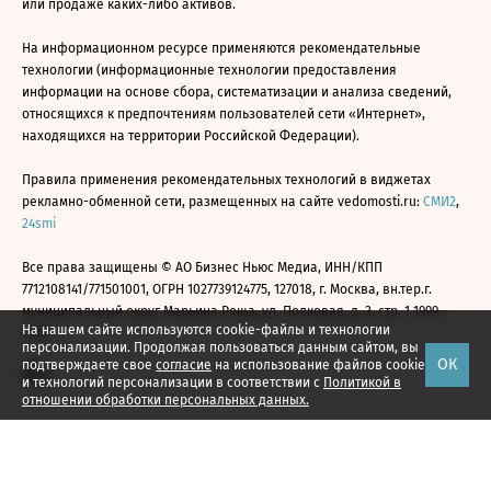
или продаже каких-либо активов.
На информационном ресурсе применяются рекомендательные
технологии (информационные технологии предоставления
информации на основе сбора, систематизации и анализа сведений,
относящихся к предпочтениям пользователей сети «Интернет»,
находящихся на территории Российской Федерации).
Правила применения рекомендательных технологий в виджетах
рекламно-обменной сети, размещенных на сайте vedomosti.ru:
СМИ2
,
24smi
Все права защищены © АО Бизнес Ньюс Медиа, ИНН/КПП
7712108141/771501001, ОГРН 1027739124775, 127018, г. Москва, вн.тер.г.
муниципальный округ Марьина Роща, ул. Полковая, д. 3, стр. 1 1999—
На нашем сайте используются cookie-файлы и технологии
2026
персонализации. Продолжая пользоваться данным сайтом, вы
ОК
подтверждаете свое
согласие
на использование файлов cookie
и технологий персонализации в соответствии с
Политикой в
отношении обработки персональных данных.