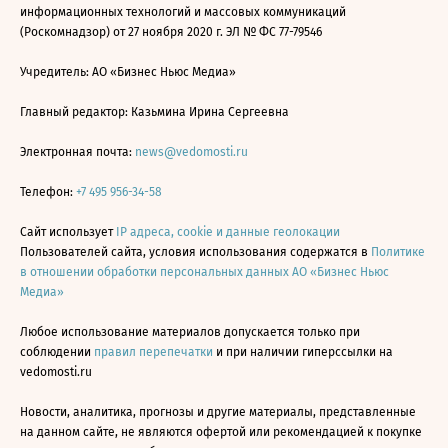
информационных технологий и массовых коммуникаций
(Роскомнадзор) от 27 ноября 2020 г. ЭЛ № ФС 77-79546
Учредитель: АО «Бизнес Ньюс Медиа»
Главный редактор: Казьмина Ирина Сергеевна
Электронная почта:
news@vedomosti.ru
Телефон:
+7 495 956-34-58
Сайт использует
IP адреса, cookie и данные геолокации
Пользователей сайта, условия использования содержатся в
Политике
в отношении обработки персональных данных АО «Бизнес Ньюс
Медиа»
Любое использование материалов допускается только при
соблюдении
правил перепечатки
и при наличии гиперссылки на
vedomosti.ru
Новости, аналитика, прогнозы и другие материалы, представленные
на данном сайте, не являются офертой или рекомендацией к покупке