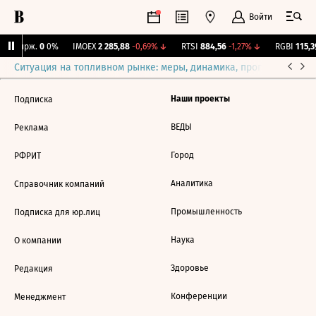
Войти
NY Бирж.
0
0%
IMOEX
2 285,88
-0,69%
↓
RTSI
884,56
-1,27%
↓
RGBI
115,39
Ситуация на топливном рынке: меры, динамика, прогнозы
Выб
Наши проекты
Подписка
ВЕДЫ
Реклама
Город
РФРИТ
Аналитика
Справочник компаний
Промышленность
Подписка для юр.лиц
Наука
О компании
Здоровье
Редакция
Конференции
Менеджмент