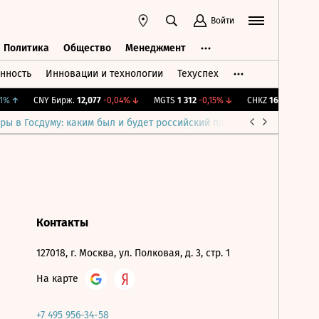
Войти
Политика
Общество
Менеджмент
нность
Инновации и технологии
Техуспех
ть
Политика
Общество
Менеджмент
%
↑
CNY Бирж.
12,077
-0,04%
↓
MGTS
1 312
-0,15%
↓
CHKZ
16 050
-0,93%
ры в Госдуму: каким был и будет российский парламент
Война н
Контакты
127018, г. Москва, ул. Полковая, д. 3, стр. 1
На карте
+7 495 956-34-58