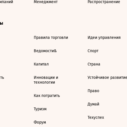
мпаний
Менеджмент
Распространение
ты
Правила торговли
Идеи управления
Ведомости&
Спорт
Капитал
Страна
ть
Инновации и
Устойчивое развити
технологии
Право
Как потратить
Думай
Туризм
Техуспех
Форум