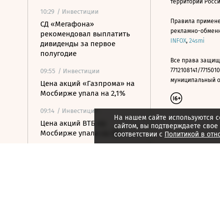
территории Росс
10:29
/ Инвестиции
Правила примене
СД «Мегафона»
рекламно-обменно
рекомендовал выплатить
INFOX
,
24smi
дивиденды за первое
полугодие
Все права защищ
7712108141/7715010
09:55
/ Инвестиции
муниципальный окр
Цена акций «Газпрома» на
Мосбирже упала на 2,1%
09:14
/ Инвестиции
На нашем сайте используются c
Цена акций ВТБ на
сайтом, вы подтверждаете свое
Мосбирже упала на 2%
соответствии с
Политикой в отн
09:05
/ Инвестиции
СД «Яндекса»
рекомендовал выплату
дивидендов в размере 110
рублей на акцию
09:03
/ Инвестиции