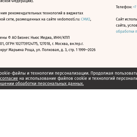
ийской Федерации).
Телефон:
+7
ния рекомендательных технологий в виджетах
й сети, размещенных на сайте vedomosti.ru:
СМИ2
,
Сайт испол
сайта, усл
обработки 
ены © АО Бизнес Ньюс Медиа, ИНН/КПП
01, ОГРН 1027739124775, 127018, г. Москва, вн.тер.г.
уг Марьина Роща, ул. Полковая, д. 3, стр. 1 1999—2026
ookie-файлы и технологии персонализации. Продолжая пользоват
согласие
на использование файлов cookie и технологий персонал
ошении обработки персональных данных.