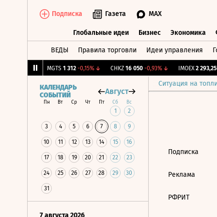
Подписка
Газета
MAX
Глобальные идеи
Бизнес
Экономика
ВЕДЫ
Правила торговли
Идеи управления
Г
Глобальные идеи
Бизнес
Экономик
077
-0,04%
↓
MGTS
1 312
-0,15%
↓
CHKZ
16 050
-0,93%
↓
IMOEX
2 293,25
+
Ситуация на топл
КАЛЕНДАРЬ
Август
СОБЫТИЙ
Пн
Вт
Ср
Чт
Пт
Сб
Вс
1
2
3
4
5
6
7
8
9
10
11
12
13
14
15
16
Подписка
17
18
19
20
21
22
23
24
25
26
27
28
29
30
Реклама
31
РФРИТ
7 августа 2026