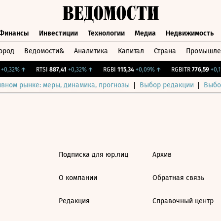
Финансы
Инвестиции
Технологии
Медиа
Недвижимость
ород
Ведомости&
Аналитика
Капитал
Страна
Промышле
а
Финансы
Инвестиции
Технологии
Медиа
Недвижимос
0,32%
↑
RTSI
887,41
+0,32%
↑
RGBI
115,34
+0,09%
↑
RGBITR
776,59
+0,11
ивном рынке: меры, динамика, прогнозы
Выбор редакции
Выбо
Подписка для юр.лиц
Архив
О компании
Обратная связь
Редакция
Справочный центр