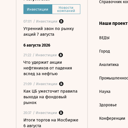
Справочник ко
Новости
Инвестиции
компаний
07:01
/ Инвестиции
Наши проек
Утренний звон по рынку
акций 7 августа
ВЕДЫ
6 августа 2026
Город
21:22
/ Инвестиции
Что удержит акции
Аналитика
нефтяников от падения
вслед за нефтью
Промышленнос
21:09
/ Инвестиции
Как ЦБ ужесточит правила
Наука
выхода на фондовый
рынок
Здоровье
20:37
/ Инвестиции
Конференции
Итоги торгов на Мосбирже
6 августа