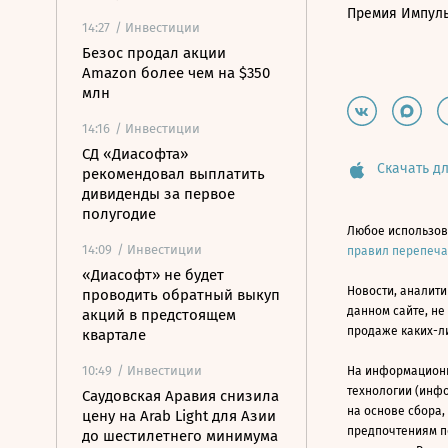
Премия Импул
14:27
/ Инвестиции
Безос продал акции
Amazon более чем на $350
млн
14:16
/ Инвестиции
СД «Диасофта»
Скачать дл
рекомендовал выплатить
дивиденды за первое
полугодие
Любое использов
14:09
/ Инвестиции
правил перепеч
«Диасофт» не будет
Новости, аналити
проводить обратный выкуп
данном сайте, не
акций в предстоящем
продаже каких-л
квартале
10:49
/ Инвестиции
На информацион
технологии (инф
Саудовская Аравия снизила
на основе сбора,
цену на Arab Light для Азии
предпочтениям п
до шестилетнего минимума