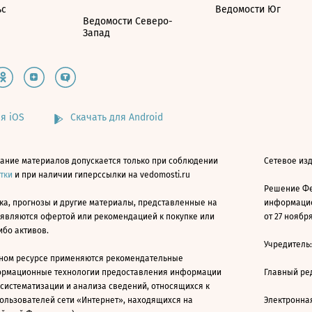
ьс
Ведомости Юг
Ведомости Северо-
Запад
я iOS
Скачать для Android
ание материалов допускается только при соблюдении
Сетевое изд
атки
и при наличии гиперссылки на vedomosti.ru
Решение Фе
ка, прогнозы и другие материалы, представленные на
информацио
 являются офертой или рекомендацией к покупке или
от 27 ноября
ибо активов.
Учредитель
ном ресурсе применяются рекомендательные
ормационные технологии предоставления информации
Главный ре
 систематизации и анализа сведений, относящихся к
ользователей сети «Интернет», находящихся на
Электронна