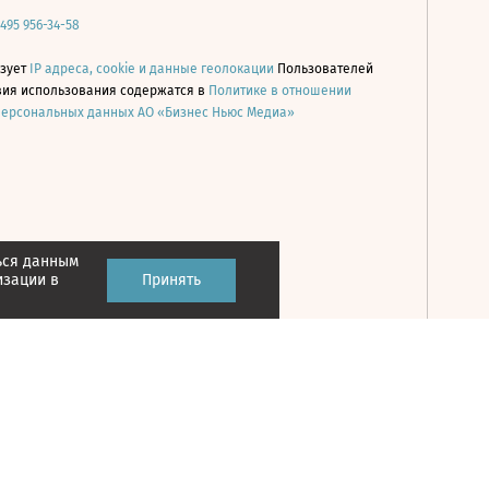
 495 956-34-58
ьзует
IP адреса, cookie и данные геолокации
Пользователей
овия использования содержатся в
Политике в отношении
персональных данных АО «Бизнес Ньюс Медиа»
ься данным
Принять
изации в