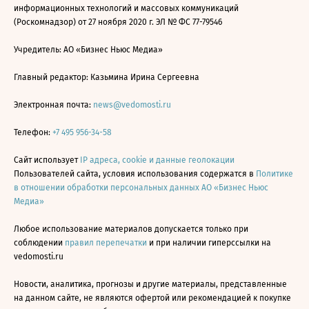
информационных технологий и массовых коммуникаций
(Роскомнадзор) от 27 ноября 2020 г. ЭЛ № ФС 77-79546
Учредитель: АО «Бизнес Ньюс Медиа»
Главный редактор: Казьмина Ирина Сергеевна
Электронная почта:
news@vedomosti.ru
Телефон:
+7 495 956-34-58
Сайт использует
IP адреса, cookie и данные геолокации
Пользователей сайта, условия использования содержатся в
Политике
в отношении обработки персональных данных АО «Бизнес Ньюс
Медиа»
Любое использование материалов допускается только при
соблюдении
правил перепечатки
и при наличии гиперссылки на
vedomosti.ru
Новости, аналитика, прогнозы и другие материалы, представленные
на данном сайте, не являются офертой или рекомендацией к покупке