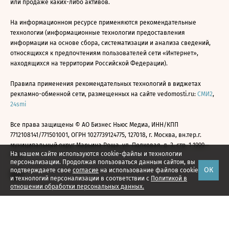
или продаже каких-либо активов.
На информационном ресурсе применяются рекомендательные
технологии (информационные технологии предоставления
информации на основе сбора, систематизации и анализа сведений,
относящихся к предпочтениям пользователей сети «Интернет»,
находящихся на территории Российской Федерации).
Правила применения рекомендательных технологий в виджетах
рекламно-обменной сети, размещенных на сайте vedomosti.ru:
СМИ2
,
24smi
Все права защищены © АО Бизнес Ньюс Медиа, ИНН/КПП
7712108141/771501001, ОГРН 1027739124775, 127018, г. Москва, вн.тер.г.
муниципальный округ Марьина Роща, ул. Полковая, д. 3, стр. 1 1999—
На нашем сайте используются cookie-файлы и технологии
2026
персонализации. Продолжая пользоваться данным сайтом, вы
ОК
подтверждаете свое
согласие
на использование файлов cookie
и технологий персонализации в соответствии с
Политикой в
отношении обработки персональных данных.