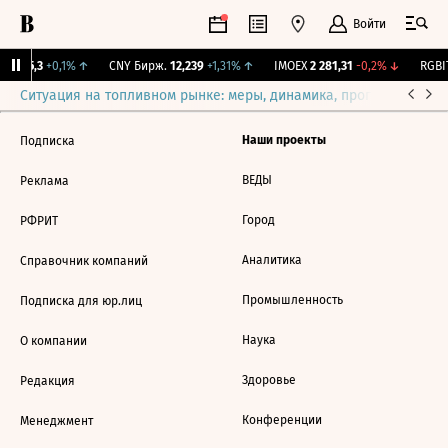
Войти
BI
115,3
+0,1%
↑
CNY Бирж.
12,239
+1,31%
↑
IMOEX
2 281,31
-0,2%
↓
RGBIT
Ситуация на топливном рынке: меры, динамика, прогнозы
Выб
Наши проекты
Подписка
ВЕДЫ
Реклама
Город
РФРИТ
Аналитика
Справочник компаний
Промышленность
Подписка для юр.лиц
Наука
О компании
Здоровье
Редакция
Конференции
Менеджмент