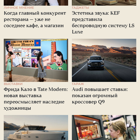
ЛИЧНОЕ МНЕНИЕ
ГАДЖЕТЫ
Когда главный конкурент
Эстетика звука: KEF
ресторана — уже не
представила
соседнее кафе, а магазин
беспроводную систему LS
Luxe
ВЫСТАВКИ
ГАРАЖ
Фрида Кало в Tate Modern:
Audi повышает ставки:
новая выставка
показан огромный
переосмысляет наследие
кроссовер Q9
художницы