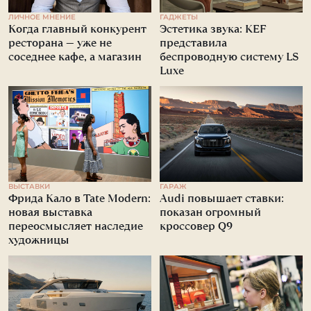
ЛИЧНОЕ МНЕНИЕ
ГАДЖЕТЫ
Когда главный конкурент
Эстетика звука: KEF
ресторана — уже не
представила
соседнее кафе, а магазин
беспроводную систему LS
Luxe
ВЫСТАВКИ
ГАРАЖ
Фрида Кало в Tate Modern:
Audi повышает ставки:
новая выставка
показан огромный
переосмысляет наследие
кроссовер Q9
художницы