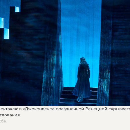
пектакля: в «Джоконде» за праздничной Венецией скрывает
твования.
жба