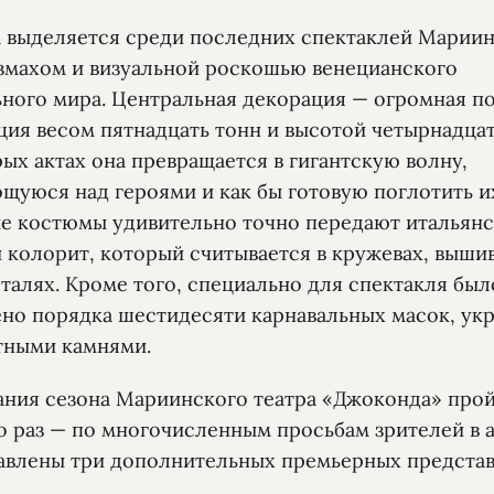
 выделяется среди последних спектаклей Марии
азмахом и визуальной роскошью венецианского
ьного мира. Центральная декорация — огромная п
ция весом пятнадцать тонн и высотой четырнадцат
ых актах она превращается в гигантскую волну,
щуюся над героями и как бы готовую поглотить и
е костюмы удивительно точно передают итальян
 колорит, который считывается в кружевах, выши
талях. Кроме того, специально для спектакля был
ено порядка шестидесяти карнавальных масок, у
тными камнями.
ания сезона Мариинского театра «Джоконда» про
о раз — по многочисленным просьбам зрителей в
авлены три дополнительных премьерных представ
.