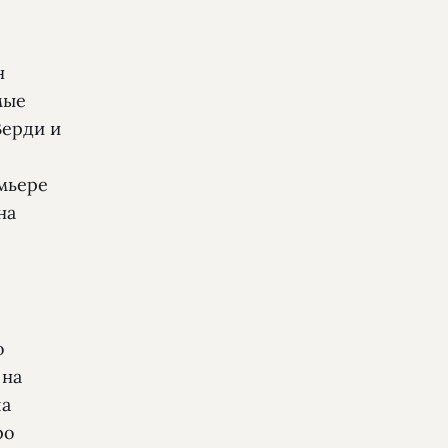
н
мые
Верди и
емьере
на
о
 на
ла
ро