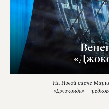
Вене
«Джок
На Новой сцене Мари
«Джоконда» — редког