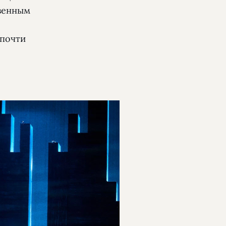
твенным
 почти