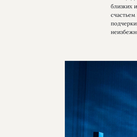
близких 
счастьем
подчеркив
неизбежн