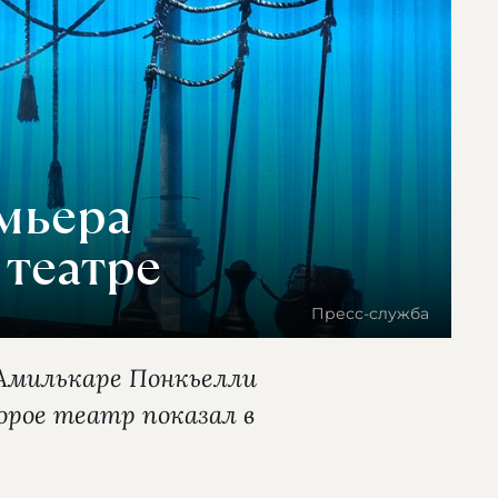
мьера
театре
Пресс-служба
 Амилькаре Понкьелли
орое театр показал в