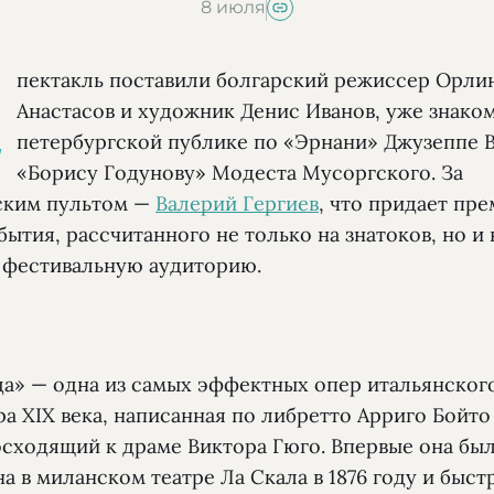
8 июля
С
пектакль поставили болгарский режиссер Орли
Анастасов и художник Денис Иванов, уже знако
петербургской публике по «Эрнани» Джузеппе 
«Борису Годунову» Модеста Мусоргского. За
ским пультом —
Валерий Гергиев
, что придает пр
бытия, рассчитанного не только на знатоков, но и 
фестивальную аудиторию.
а» — одна из самых эффектных опер итальянског
а XIX века, написанная по либретто Арриго Бойто
осходящий к драме Виктора Гюго. Впервые она бы
а в миланском театре Ла Скала в 1876 году и быст