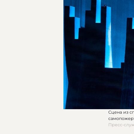
Сцена из с
самопожер
Пресс-слу