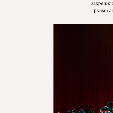
закрепил
яркими а