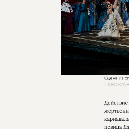
Сцена из с
Пресс-слу
Действие 
жертвенно
карнавала
певица Д