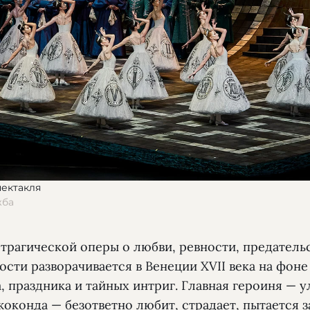
пектакля
жба
трагической оперы о любви, ревности, предатель
сти разворачивается в Венеции XVII века на фоне
, праздника и тайных интриг. Главная героиня — 
жоконда — безответно любит, страдает, пытается 