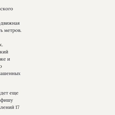
нского
одвижная
ь метров.
х.
ский
вке и
о
крашенных
йдет еще
 афишу
лений 17