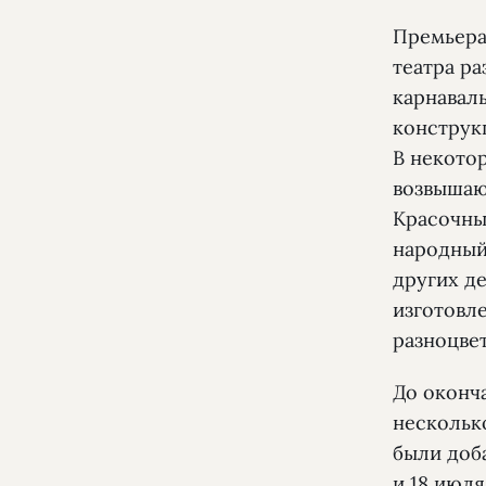
Премьера
театра р
карнавал
конструк
В некотор
возвышаю
Красочны
народный
других де
изготовл
разноцве
До оконч
нескольк
были доб
и 18 июля