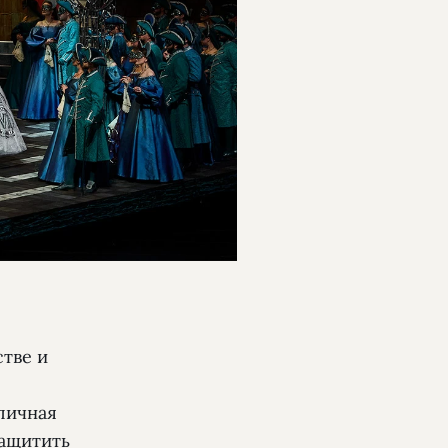
стве и
уличная
защитить