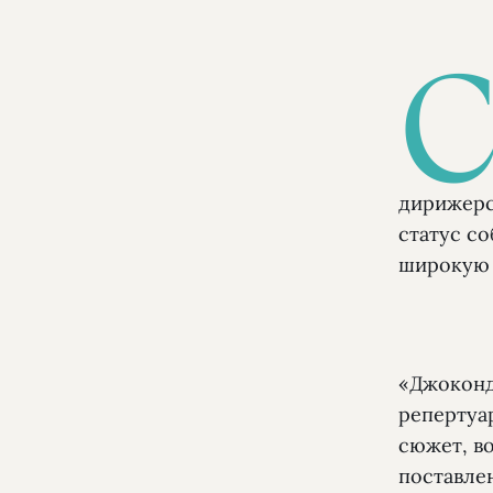
дирижер
статус со
широкую 
«Джоконд
репертуар
сюжет, в
поставлен