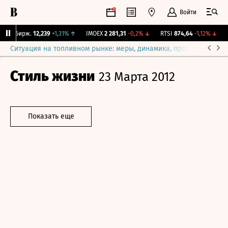
Войти
NY Бирж.
12,239
+1,31%
↑
IMOEX
2 281,31
-0,2%
↓
RTSI
874,64
-1,12%
↓
R
Ситуация на топливном рынке: меры, динамика, прогнозы
Выб
Стиль жизни
23 Марта 2012
Показать еще