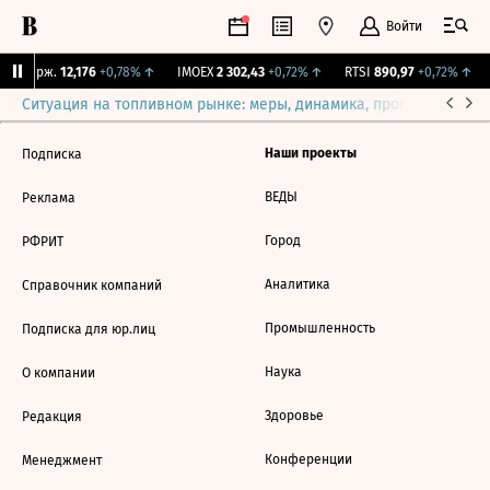
Войти
NY Бирж.
12,176
+0,78%
↑
IMOEX
2 302,43
+0,72%
↑
RTSI
890,97
+0,72%
↑
Ситуация на топливном рынке: меры, динамика, прогнозы
Выб
Наши проекты
Подписка
ВЕДЫ
Реклама
Город
РФРИТ
Аналитика
Справочник компаний
Промышленность
Подписка для юр.лиц
Наука
О компании
Здоровье
Редакция
Конференции
Менеджмент