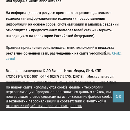
или продаже каких-либо активов.
На информационном ресурсе применяются рекомендательные
технологии (информационные технологии предоставления
информации на основе сбора, систематизации и анализа сведений,
относящихся к предпочтениям пользователей сети «Интернет»,
находящихся на территории Российской Федерации).
Правила применения рекомендательных технологий в виджетах
рекламно-обменной сети, размещенных на сайте vedomosti.ru:
СМИ2
,
24smi
Все права защищены © АО Бизнес Ньюс Медиа, ИНН/КПП
7712108141/771501001, ОГРН 1027739124775, 127018, г. Москва, вн.тер.г.
муниципальный округ Марьина Роща, ул. Полковая, д. 3, стр. 1 1999—
На нашем сайте используются cookie-файлы и технологии
2026
персонализации. Продолжая пользоваться данным сайтом, вы
ОК
подтверждаете свое
согласие
на использование файлов cookie
и технологий персонализации в соответствии с
Политикой в
отношении обработки персональных данных.