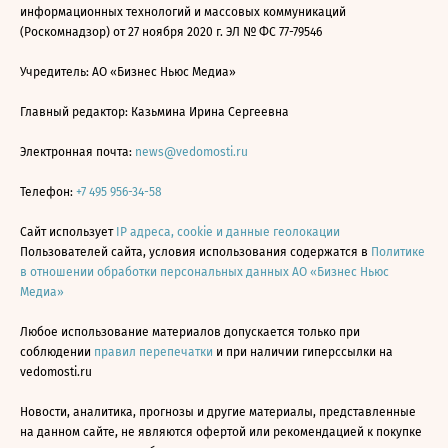
информационных технологий и массовых коммуникаций
(Роскомнадзор) от 27 ноября 2020 г. ЭЛ № ФС 77-79546
Учредитель: АО «Бизнес Ньюс Медиа»
Главный редактор: Казьмина Ирина Сергеевна
Электронная почта:
news@vedomosti.ru
Телефон:
+7 495 956-34-58
Сайт использует
IP адреса, cookie и данные геолокации
Пользователей сайта, условия использования содержатся в
Политике
в отношении обработки персональных данных АО «Бизнес Ньюс
Медиа»
Любое использование материалов допускается только при
соблюдении
правил перепечатки
и при наличии гиперссылки на
vedomosti.ru
Новости, аналитика, прогнозы и другие материалы, представленные
на данном сайте, не являются офертой или рекомендацией к покупке