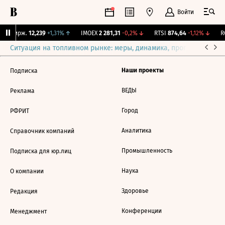
Войти
NY Бирж.
12,239
+1,31%
↑
IMOEX
2 281,31
-0,2%
↓
RTSI
874,64
-1,12%
↓
RG
Ситуация на топливном рынке: меры, динамика, прогнозы
Выб
Наши проекты
Подписка
ВЕДЫ
Реклама
Город
РФРИТ
Аналитика
Справочник компаний
Промышленность
Подписка для юр.лиц
Наука
О компании
Здоровье
Редакция
Конференции
Менеджмент