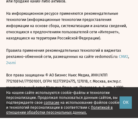
или продаже каких-либо активов.
На информационном ресурсе применяются рекомендательные
технологии (информационные технологии предоставления
информации на основе сбора, систематизации и анализа сведений,
относящихся к предпочтениям пользователей сети «Интернет»,
находящихся на территории Российской Федерации).
Правила применения рекомендательных технологий в виджетах
рекламно-обменной сети, размещенных на сайте vedomosti.ru:
СМИ2
,
24smi
Все права защищены © АО Бизнес Ньюс Медиа, ИНН/КПП
7712108141/771501001, ОГРН 1027739124775, 127018, г. Москва, вн.тер.г.
муниципальный округ Марьина Роща, ул. Полковая, д. 3, стр. 1 1999—
На нашем сайте используются cookie-файлы и технологии
2026
персонализации. Продолжая пользоваться данным сайтом, вы
ОК
подтверждаете свое
согласие
на использование файлов cookie
и технологий персонализации в соответствии с
Политикой в
отношении обработки персональных данных.