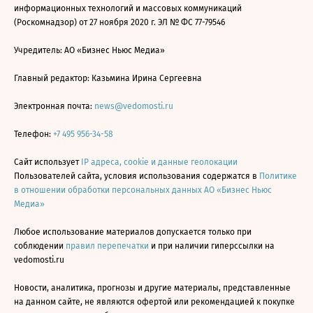
информационных технологий и массовых коммуникаций
(Роскомнадзор) от 27 ноября 2020 г. ЭЛ № ФС 77-79546
Учредитель: АО «Бизнес Ньюс Медиа»
Главный редактор: Казьмина Ирина Сергеевна
Электронная почта:
news@vedomosti.ru
Телефон:
+7 495 956-34-58
Сайт использует
IP адреса, cookie и данные геолокации
Пользователей сайта, условия использования содержатся в
Политике
в отношении обработки персональных данных АО «Бизнес Ньюс
Медиа»
Любое использование материалов допускается только при
соблюдении
правил перепечатки
и при наличии гиперссылки на
vedomosti.ru
Новости, аналитика, прогнозы и другие материалы, представленные
на данном сайте, не являются офертой или рекомендацией к покупке