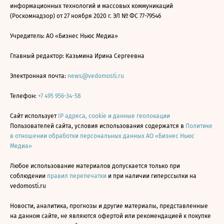
информационных технологий и массовых коммуникаций
(Роскомнадзор) от 27 ноября 2020 г. ЭЛ № ФС 77-79546
Учредитель: АО «Бизнес Ньюс Медиа»
Главный редактор: Казьмина Ирина Сергеевна
Электронная почта:
news@vedomosti.ru
Телефон:
+7 495 956-34-58
Сайт использует
IP адреса, cookie и данные геолокации
Пользователей сайта, условия использования содержатся в
Политике
в отношении обработки персональных данных АО «Бизнес Ньюс
Медиа»
Любое использование материалов допускается только при
соблюдении
правил перепечатки
и при наличии гиперссылки на
vedomosti.ru
Новости, аналитика, прогнозы и другие материалы, представленные
на данном сайте, не являются офертой или рекомендацией к покупке