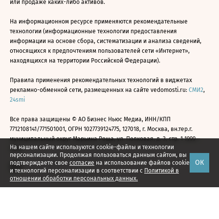
или продаже каких-либо активов.
На информационном ресурсе применяются рекомендательные
технологии (информационные технологии предоставления
информации на основе сбора, систематизации и анализа сведений,
относящихся к предпочтениям пользователей сети «Интернет»,
находящихся на территории Российской Федерации).
Правила применения рекомендательных технологий в виджетах
рекламно-обменной сети, размещенных на сайте vedomosti.ru:
СМИ2
,
24smi
Все права защищены © АО Бизнес Ньюс Медиа, ИНН/КПП
7712108141/771501001, ОГРН 1027739124775, 127018, г. Москва, вн.тер.г.
муниципальный округ Марьина Роща, ул. Полковая, д. 3, стр. 1 1999—
На нашем сайте используются cookie-файлы и технологии
2026
персонализации. Продолжая пользоваться данным сайтом, вы
ОК
подтверждаете свое
согласие
на использование файлов cookie
и технологий персонализации в соответствии с
Политикой в
отношении обработки персональных данных.