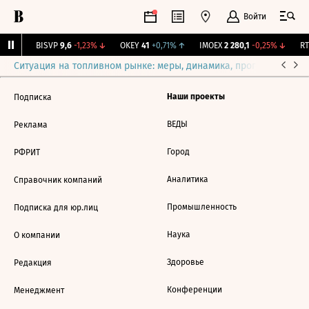
Войти
26%
↑
BISVP
9,6
-1,23%
↓
OKEY
41
+0,71%
↑
IMOEX
2 280,1
-0,25%
↓
RTS
Ситуация на топливном рынке: меры, динамика, прогнозы
Выб
Наши проекты
Подписка
ВЕДЫ
Реклама
Город
РФРИТ
Аналитика
Справочник компаний
Промышленность
Подписка для юр.лиц
Наука
О компании
Здоровье
Редакция
Конференции
Менеджмент