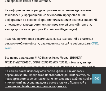
или продаже каких-либо активов.
На информационном ресурсе применяются рекомендательные
технологии (информационные технологии предоставления
информации на основе сбора, систематизации и анализа сведений,
относящихся к предпочтениям пользователей сети «Интернет»,
находящихся на территории Российской Федерации).
Правила применения рекомендательных технологий в виджетах
рекламно-обменной сети, размещенных на сайте vedomosti.ru:
СМИ2
,
24smi
Все права защищены © АО Бизнес Ньюс Медиа, ИНН/КПП
7712108141/771501001, ОГРН 1027739124775, 127018, г. Москва, вн.тер.г.
муниципальный округ Марьина Роща, ул. Полковая, д. 3, стр. 1 1999—
На нашем сайте используются cookie-файлы и технологии
2026
персонализации. Продолжая пользоваться данным сайтом, вы
ОК
подтверждаете свое
согласие
на использование файлов cookie
и технологий персонализации в соответствии с
Политикой в
отношении обработки персональных данных.