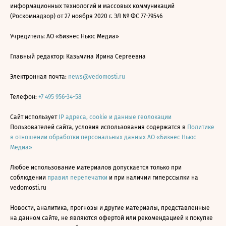
информационных технологий и массовых коммуникаций
(Роскомнадзор) от 27 ноября 2020 г. ЭЛ № ФС 77-79546
Учредитель: АО «Бизнес Ньюс Медиа»
Главный редактор: Казьмина Ирина Сергеевна
Электронная почта:
news@vedomosti.ru
Телефон:
+7 495 956-34-58
Сайт использует
IP адреса, cookie и данные геолокации
Пользователей сайта, условия использования содержатся в
Политике
в отношении обработки персональных данных АО «Бизнес Ньюс
Медиа»
Любое использование материалов допускается только при
соблюдении
правил перепечатки
и при наличии гиперссылки на
vedomosti.ru
Новости, аналитика, прогнозы и другие материалы, представленные
на данном сайте, не являются офертой или рекомендацией к покупке