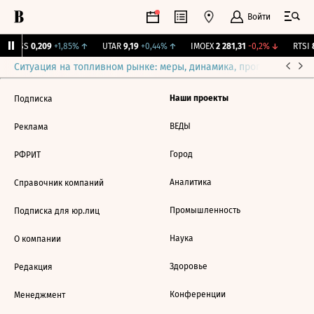
Войти
RGSS
0,209
+1,85%
↑
UTAR
9,19
+0,44%
↑
IMOEX
2 281,31
-0,2%
↓
RTSI
8
Ситуация на топливном рынке: меры, динамика, прогнозы
Выб
Наши проекты
Подписка
ВЕДЫ
Реклама
Город
РФРИТ
Аналитика
Справочник компаний
Промышленность
Подписка для юр.лиц
Наука
О компании
Здоровье
Редакция
Конференции
Менеджмент