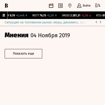
Войти
UTAR
9,19
+0,44%
↑
MSTT
76,15
+0,2%
↑
IMOEX
2 281,31
-0,2%
↓
RTSI
874
Ситуация на топливном рынке: меры, динамика, прогнозы
Выб
Мнения
04 Ноября 2019
Показать еще