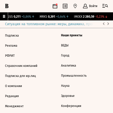
Войти
RGSS
0,211
+0,86%
↑
MRKS
0,391
+0,64%
↑
IMOEX
2 280,59
-0,23%
↓
Ситуация на топливном рынке: меры, динамика, прогнозы
Выб
Наши проекты
Подписка
ВЕДЫ
Реклама
Город
РФРИТ
Аналитика
Справочник компаний
Промышленность
Подписка для юр.лиц
Наука
О компании
Здоровье
Редакция
Конференции
Менеджмент