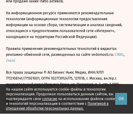
или продаже каких-либо активов.
На информационном ресурсе применяются рекомендательные
технологии (информационные технологии предоставления
информации на основе сбора, систематизации и анализа сведений,
относящихся к предпочтениям пользователей сети «Интернет»,
находящихся на территории Российской Федерации).
Правила применения рекомендательных технологий в виджетах
рекламно-обменной сети, размещенных на сайте vedomosti.ru:
СМИ2
,
24smi
Все права защищены © АО Бизнес Ньюс Медиа, ИНН/КПП
7712108141/771501001, ОГРН 1027739124775, 127018, г. Москва, вн.тер.г.
муниципальный округ Марьина Роща, ул. Полковая, д. 3, стр. 1 1999—
На нашем сайте используются cookie-файлы и технологии
2026
персонализации. Продолжая пользоваться данным сайтом, вы
ОК
подтверждаете свое
согласие
на использование файлов cookie
и технологий персонализации в соответствии с
Политикой в
отношении обработки персональных данных.