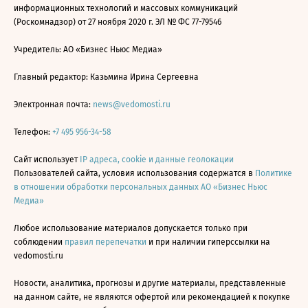
информационных технологий и массовых коммуникаций
(Роскомнадзор) от 27 ноября 2020 г. ЭЛ № ФС 77-79546
Учредитель: АО «Бизнес Ньюс Медиа»
Главный редактор: Казьмина Ирина Сергеевна
Электронная почта:
news@vedomosti.ru
Телефон:
+7 495 956-34-58
Сайт использует
IP адреса, cookie и данные геолокации
Пользователей сайта, условия использования содержатся в
Политике
в отношении обработки персональных данных АО «Бизнес Ньюс
Медиа»
Любое использование материалов допускается только при
соблюдении
правил перепечатки
и при наличии гиперссылки на
vedomosti.ru
Новости, аналитика, прогнозы и другие материалы, представленные
на данном сайте, не являются офертой или рекомендацией к покупке