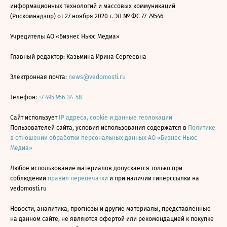
информационных технологий и массовых коммуникаций
(Роскомнадзор) от 27 ноября 2020 г. ЭЛ № ФС 77-79546
Учредитель: АО «Бизнес Ньюс Медиа»
Главный редактор: Казьмина Ирина Сергеевна
Электронная почта:
news@vedomosti.ru
Телефон:
+7 495 956-34-58
Сайт использует
IP адреса, cookie и данные геолокации
Пользователей сайта, условия использования содержатся в
Политике
в отношении обработки персональных данных АО «Бизнес Ньюс
Медиа»
Любое использование материалов допускается только при
соблюдении
правил перепечатки
и при наличии гиперссылки на
vedomosti.ru
Новости, аналитика, прогнозы и другие материалы, представленные
на данном сайте, не являются офертой или рекомендацией к покупке