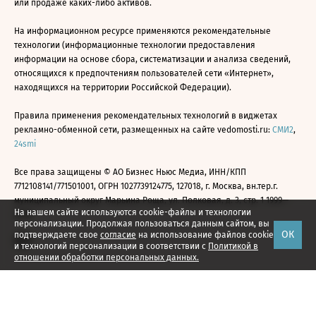
или продаже каких-либо активов.
На информационном ресурсе применяются рекомендательные
технологии (информационные технологии предоставления
информации на основе сбора, систематизации и анализа сведений,
относящихся к предпочтениям пользователей сети «Интернет»,
находящихся на территории Российской Федерации).
Правила применения рекомендательных технологий в виджетах
рекламно-обменной сети, размещенных на сайте vedomosti.ru:
СМИ2
,
24smi
Все права защищены © АО Бизнес Ньюс Медиа, ИНН/КПП
7712108141/771501001, ОГРН 1027739124775, 127018, г. Москва, вн.тер.г.
муниципальный округ Марьина Роща, ул. Полковая, д. 3, стр. 1 1999—
На нашем сайте используются cookie-файлы и технологии
2026
персонализации. Продолжая пользоваться данным сайтом, вы
ОК
подтверждаете свое
согласие
на использование файлов cookie
и технологий персонализации в соответствии с
Политикой в
отношении обработки персональных данных.