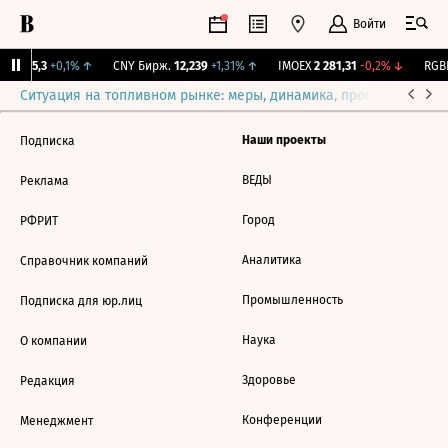
Войти
BI
115,3
+0,1%
↑
CNY Бирж.
12,239
+1,31%
↑
IMOEX
2 281,31
-0,2%
↓
RGBI
Ситуация на топливном рынке: меры, динамика, прогнозы
Выб
Наши проекты
Подписка
ВЕДЫ
Реклама
Город
РФРИТ
Аналитика
Справочник компаний
Промышленность
Подписка для юр.лиц
Наука
О компании
Здоровье
Редакция
Конференции
Менеджмент