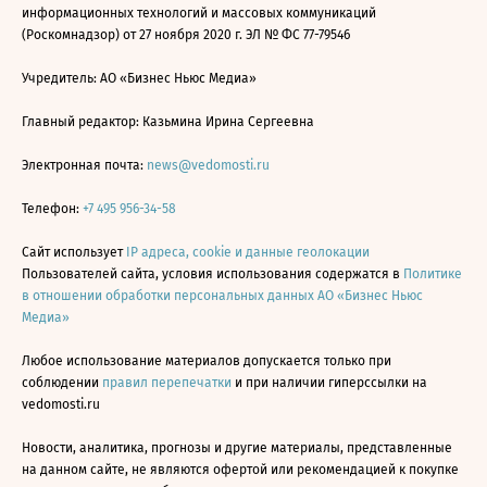
информационных технологий и массовых коммуникаций
(Роскомнадзор) от 27 ноября 2020 г. ЭЛ № ФС 77-79546
Учредитель: АО «Бизнес Ньюс Медиа»
Главный редактор: Казьмина Ирина Сергеевна
Электронная почта:
news@vedomosti.ru
Телефон:
+7 495 956-34-58
Сайт использует
IP адреса, cookie и данные геолокации
Пользователей сайта, условия использования содержатся в
Политике
в отношении обработки персональных данных АО «Бизнес Ньюс
Медиа»
Любое использование материалов допускается только при
соблюдении
правил перепечатки
и при наличии гиперссылки на
vedomosti.ru
Новости, аналитика, прогнозы и другие материалы, представленные
на данном сайте, не являются офертой или рекомендацией к покупке