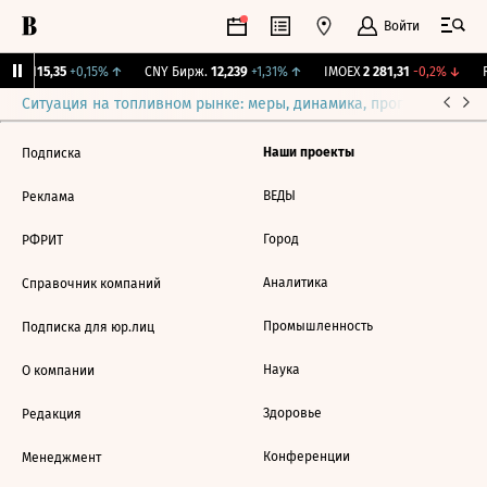
Войти
RGBI
115,35
+0,15%
↑
CNY Бирж.
12,239
+1,31%
↑
IMOEX
2 281,31
-0,2%
↓
R
Ситуация на топливном рынке: меры, динамика, прогнозы
Выб
Наши проекты
Подписка
ВЕДЫ
Реклама
Город
РФРИТ
Аналитика
Справочник компаний
Промышленность
Подписка для юр.лиц
Наука
О компании
Здоровье
Редакция
Конференции
Менеджмент