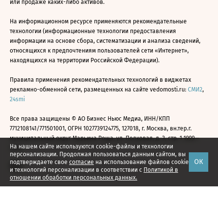
или продаже каких-либо активов.
На информационном ресурсе применяются рекомендательные
технологии (информационные технологии предоставления
информации на основе сбора, систематизации и анализа сведений,
относящихся к предпочтениям пользователей сети «Интернет»,
находящихся на территории Российской Федерации).
Правила применения рекомендательных технологий в виджетах
рекламно-обменной сети, размещенных на сайте vedomosti.ru:
СМИ2
,
24smi
Все права защищены © АО Бизнес Ньюс Медиа, ИНН/КПП
7712108141/771501001, ОГРН 1027739124775, 127018, г. Москва, вн.тер.г.
муниципальный округ Марьина Роща, ул. Полковая, д. 3, стр. 1 1999—
На нашем сайте используются cookie-файлы и технологии
2026
персонализации. Продолжая пользоваться данным сайтом, вы
ОК
подтверждаете свое
согласие
на использование файлов cookie
и технологий персонализации в соответствии с
Политикой в
отношении обработки персональных данных.