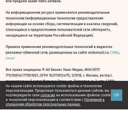
или продаже каких-либо активов.
На информационном ресурсе применяются рекомендательные
технологии (информационные технологии предоставления
информации на основе сбора, систематизации и анализа сведений,
относящихся к предпочтениям пользователей сети «Интернет»,
находящихся на территории Российской Федерации).
Правила применения рекомендательных технологий в виджетах
рекламно-обменной сети, размещенных на сайте vedomosti.ru:
СМИ2
,
24smi
Все права защищены © АО Бизнес Ньюс Медиа, ИНН/КПП
7712108141/771501001, ОГРН 1027739124775, 127018, г. Москва, вн.тер.г.
муниципальный округ Марьина Роща, ул. Полковая, д. 3, стр. 1 1999—
На нашем сайте используются cookie-файлы и технологии
2026
персонализации. Продолжая пользоваться данным сайтом, вы
ОК
подтверждаете свое
согласие
на использование файлов cookie
и технологий персонализации в соответствии с
Политикой в
отношении обработки персональных данных.