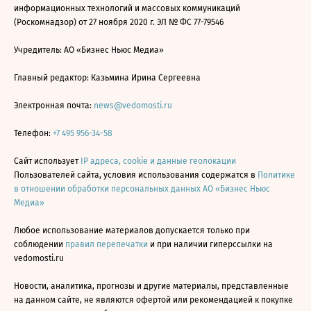
информационных технологий и массовых коммуникаций
(Роскомнадзор) от 27 ноября 2020 г. ЭЛ № ФС 77-79546
Учредитель: АО «Бизнес Ньюс Медиа»
Главный редактор: Казьмина Ирина Сергеевна
Электронная почта:
news@vedomosti.ru
Телефон:
+7 495 956-34-58
Сайт использует
IP адреса, cookie и данные геолокации
Пользователей сайта, условия использования содержатся в
Политике
в отношении обработки персональных данных АО «Бизнес Ньюс
Медиа»
Любое использование материалов допускается только при
соблюдении
правил перепечатки
и при наличии гиперссылки на
vedomosti.ru
Новости, аналитика, прогнозы и другие материалы, представленные
на данном сайте, не являются офертой или рекомендацией к покупке