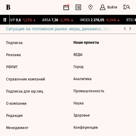
Войти
BISVP
9,6
-1,23%
↓
ARSA
7,36
-2,39%
↓
IMOEX
2 278,05
-0,34%
↓
RTSI
8
Ситуация на топливном рынке: меры, динамика, прогнозы
Выб
Наши проекты
Подписка
ВЕДЫ
Реклама
Город
РФРИТ
Аналитика
Справочник компаний
Промышленность
Подписка для юр.лиц
Наука
О компании
Здоровье
Редакция
Конференции
Менеджмент