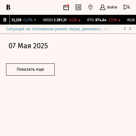
Войти
ирж.
12,239
+1,31%
↑
IMOEX
2 281,31
-0,2%
↓
RTSI
874,64
-1,12%
↓
RGBI
1
Ситуация на топливном рынке: меры, динамика, прогнозы
Выб
07 Мая 2025
Показать еще