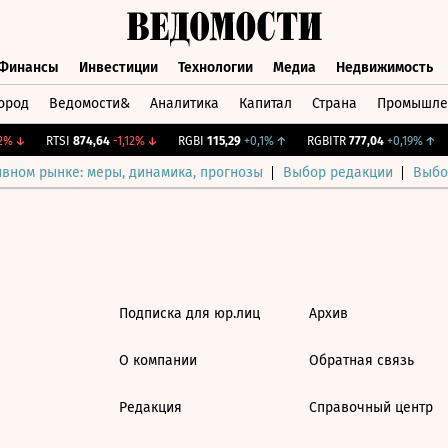
Финансы
Инвестиции
Технологии
Медиа
Недвижимость
ород
Ведомости&
Аналитика
Капитал
Страна
Промышле
а
Финансы
Инвестиции
Технологии
Медиа
Недвижимос
%
↓
RTSI
874,64
-1,12%
↓
RGBI
115,29
+0,1%
↑
RGBITR
777,04
+0,19%
↑
ивном рынке: меры, динамика, прогнозы
Выбор редакции
Выбо
Подписка для юр.лиц
Архив
О компании
Обратная связь
Редакция
Справочный центр