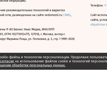
ийской Федерации).
Телефон:
+7
ния рекомендательных технологий в виджетах
й сети, размещенных на сайте vedomosti.ru:
СМИ2
,
Сайт испол
сайта, усл
обработки 
ены © АО Бизнес Ньюс Медиа, ИНН/КПП
01, ОГРН 1027739124775, 127018, г. Москва, вн.тер.г.
уг Марьина Роща, ул. Полковая, д. 3, стр. 1 1999—2026
ookie-файлы и технологии персонализации. Продолжая пользоват
согласие
на использование файлов cookie и технологий персонал
ошении обработки персональных данных.