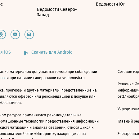
ьс
Ведомости Юг
Ведомости Северо-
Запад
я iOS
Скачать для Android
ание материалов допускается только при соблюдении
Сетевое изд
атки
и при наличии гиперссылки на vedomosti.ru
Решение Фе
ка, прогнозы и другие материалы, представленные на
информацио
 являются офертой или рекомендацией к покупке или
от 27 ноября
ибо активов.
Учредитель
ном ресурсе применяются рекомендательные
ормационные технологии предоставления информации
Главный ре
 систематизации и анализа сведений, относящихся к
ользователей сети «Интернет», находящихся на
Электронна