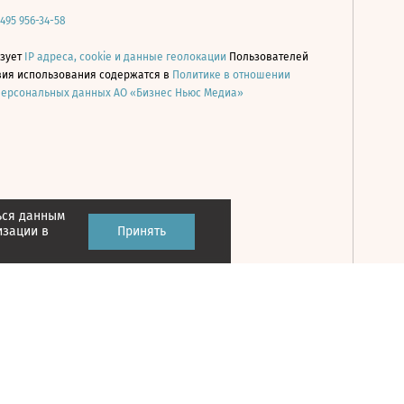
 495 956-34-58
ьзует
IP адреса, cookie и данные геолокации
Пользователей
овия использования содержатся в
Политике в отношении
персональных данных АО «Бизнес Ньюс Медиа»
ься данным
Принять
изации в