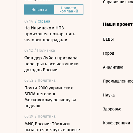
Справочник ко
Новости
Новости
компаний
09:14
/
Страна
Наши проек
На Ильинском НПЗ
произошел пожар, пять
ВЕДЫ
человек пострадали
09:12
/ Политика
Город
Фон дер Ляйен призвала
перекрыть все источники
Аналитика
доходов России
08:52
/ Политика
Промышленнос
Почти 2000 украинских
БПЛА летели к
Наука
Московскому региону за
неделю
Здоровье
08:39
/ Политика
Конференции
МИД России: Тбилиси
пытаются втянуть в новые