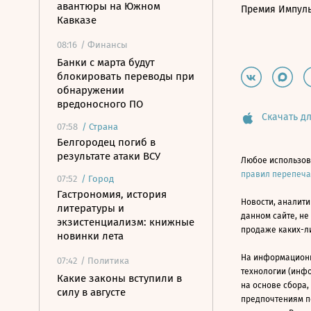
авантюры на Южном
Премия Импул
Кавказе
08:16
/ Финансы
Банки с марта будут
блокировать переводы при
обнаружении
вредоносного ПО
Скачать дл
07:58
/
Страна
Белгородец погиб в
результате атаки ВСУ
Любое использов
правил перепеч
07:52
/
Город
Гастрономия, история
Новости, аналити
литературы и
данном сайте, не
экзистенциализм: книжные
продаже каких-л
новинки лета
На информацион
07:42
/ Политика
технологии (инф
Какие законы вступили в
на основе сбора,
силу в августе
предпочтениям п