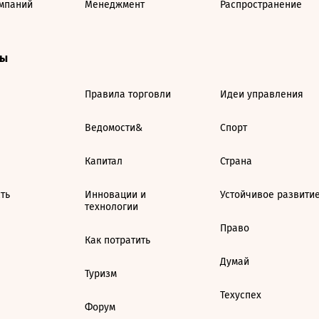
мпаний
Менеджмент
Распространение
ты
Правила торговли
Идеи управления
Ведомости&
Спорт
Капитал
Страна
ть
Инновации и
Устойчивое развити
технологии
Право
Как потратить
Думай
Туризм
Техуспех
Форум