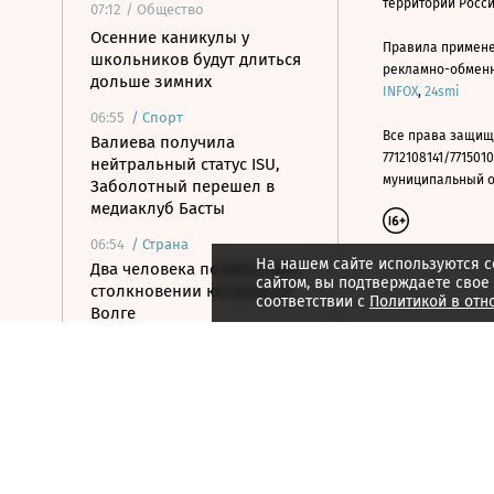
территории Росс
07:12
/ Общество
Осенние каникулы у
Правила примене
школьников будут длиться
рекламно-обменно
дольше зимних
INFOX
,
24smi
06:55
/
Спорт
Все права защищ
Валиева получила
7712108141/7715010
нейтральный статус ISU,
муниципальный окр
Заболотный перешел в
медиаклуб Басты
06:54
/
Страна
На нашем сайте используются c
Два человека погибли при
сайтом, вы подтверждаете свое
столкновении катеров на
соответствии с
Политикой в отн
Волге
06:45
/ Бизнес
Из-за жары Европа
выкачала из хранилищ
рекордный объем газа
06:22
/ Общество
Преемник Трампа и новый