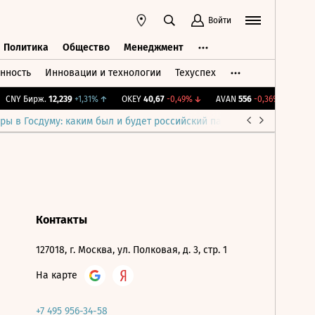
Войти
Политика
Общество
Менеджмент
нность
Инновации и технологии
Техуспех
ть
Политика
Общество
Менеджмент
CNY Бирж.
12,239
+1,31%
↑
OKEY
40,67
-0,49%
↓
AVAN
556
-0,36%
↓
IMO
ры в Госдуму: каким был и будет российский парламент
Война н
Контакты
127018, г. Москва, ул. Полковая, д. 3, стр. 1
На карте
+7 495 956-34-58