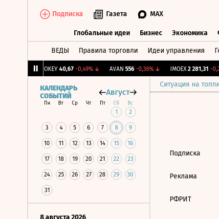
Подписка
Газета
MAX
Глобальные идеи
Бизнес
Экономика
ВЕДЫ
Правила торговли
Идеи управления
Г
Глобальные идеи
Бизнес
Экономик
239
+1,31%
↑
OKEY
40,67
-0,49%
↓
AVAN
556
-0,36%
↓
IMOEX
2 281,31
-0,2
Ситуация на топл
КАЛЕНДАРЬ
Август
СОБЫТИЙ
Пн
Вт
Ср
Чт
Пт
Сб
Вс
1
2
3
4
5
6
7
8
9
10
11
12
13
14
15
16
Подписка
17
18
19
20
21
22
23
24
25
26
27
28
29
30
Реклама
31
РФРИТ
8 августа 2026