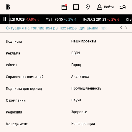
Войти
KUZB
0,029
-1,68%
↓
MSTT
76,15
+0,2%
↑
IMOEX
2 281,31
-0,2%
↓
RTSI
Ситуация на топливном рынке: меры, динамика, прогнозы
Выб
Наши проекты
Подписка
ВЕДЫ
Реклама
Город
РФРИТ
Аналитика
Справочник компаний
Промышленность
Подписка для юр.лиц
Наука
О компании
Здоровье
Редакция
Конференции
Менеджмент