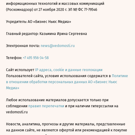
информационных технологий и массовых коммуникаций
(Роскомнадзор) от 27 ноября 2020 г. ЭЛ № ФС 77-79546
Учредитель: АО «Бизнес Ньюс Медиа»
Главный редактор: Казьмина Ирина Сергеевна
Электронная почта:
news@vedomosti.ru
Телефон:
+7 495 956-34-58
Сайт использует
IP адреса, cookie и данные геолокации
Пользователей сайта, условия использования содержатся в
Политике
в отношении обработки персональных данных АО «Бизнес Ньюс
Медиа»
Любое использование материалов допускается только при
соблюдении
правил перепечатки
и при наличии гиперссылки на
vedomosti.ru
Новости, аналитика, прогнозы и другие материалы, представленные
на данном сайте, не являются офертой или рекомендацией к покупке