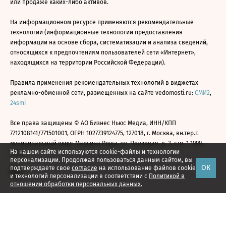
или продаже каких-либо активов.
На информационном ресурсе применяются рекомендательные
технологии (информационные технологии предоставления
информации на основе сбора, систематизации и анализа сведений,
относящихся к предпочтениям пользователей сети «Интернет»,
находящихся на территории Российской Федерации).
Правила применения рекомендательных технологий в виджетах
рекламно-обменной сети, размещенных на сайте vedomosti.ru:
СМИ2
,
24smi
Все права защищены © АО Бизнес Ньюс Медиа, ИНН/КПП
7712108141/771501001, ОГРН 1027739124775, 127018, г. Москва, вн.тер.г.
муниципальный округ Марьина Роща, ул. Полковая, д. 3, стр. 1 1999—
На нашем сайте используются cookie-файлы и технологии
2026
персонализации. Продолжая пользоваться данным сайтом, вы
ОК
подтверждаете свое
согласие
на использование файлов cookie
и технологий персонализации в соответствии с
Политикой в
отношении обработки персональных данных.