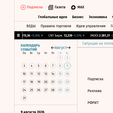
Подписка
Газета
MAX
Глобальные идеи
Бизнес
Экономика
ВЕДЫ
Правила торговли
Идеи управления
Г
Глобальные идеи
Бизнес
Экономик
12%
↓
RGBI
115,36
+0,16%
↑
CNY Бирж.
12,239
+1,31%
↑
IMOEX
2 281,31
-0
Ситуация на топл
КАЛЕНДАРЬ
Август
СОБЫТИЙ
Пн
Вт
Ср
Чт
Пт
Сб
Вс
1
2
3
4
5
6
7
8
9
10
11
12
13
14
15
16
Подписка
17
18
19
20
21
22
23
24
25
26
27
28
29
30
Реклама
31
РФРИТ
9 августа 2026