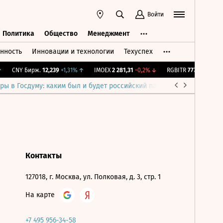
Войти
Политика
Общество
Менеджмент
нность
Инновации и технологии
Техуспех
ть
Политика
Общество
Менеджмент
CNY Бирж.
12,239
+1,31%
↑
IMOEX
2 281,31
-0,2%
↓
RGBITR
777,54
+0,25%
ры в Госдуму: каким был и будет российский парламент
Война н
Контакты
127018, г. Москва, ул. Полковая, д. 3, стр. 1
На карте
+7 495 956-34-58