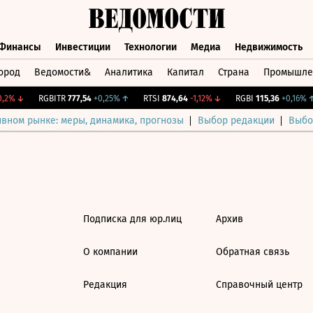
Финансы
Инвестиции
Технологии
Медиа
Недвижимость
ород
Ведомости&
Аналитика
Капитал
Страна
Промышле
а
Финансы
Инвестиции
Технологии
Медиа
Недвижимос
,2%
↓
RGBITR
777,54
+0,25%
↑
RTSI
874,64
-1,12%
↓
RGBI
115,36
+0,16%
↑
ивном рынке: меры, динамика, прогнозы
Выбор редакции
Выбо
Подписка для юр.лиц
Архив
О компании
Обратная связь
Редакция
Справочный центр