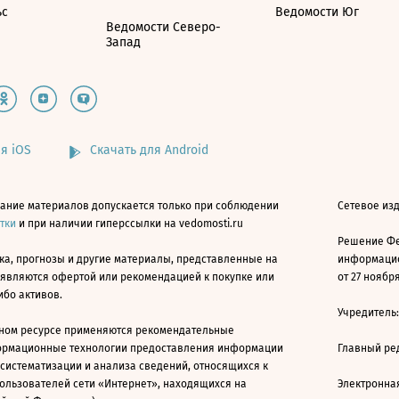
ьс
Ведомости Юг
Ведомости Северо-
Запад
я iOS
Скачать для Android
ание материалов допускается только при соблюдении
Сетевое изд
атки
и при наличии гиперссылки на vedomosti.ru
Решение Фе
ка, прогнозы и другие материалы, представленные на
информацио
 являются офертой или рекомендацией к покупке или
от 27 ноября
ибо активов.
Учредитель
ном ресурсе применяются рекомендательные
ормационные технологии предоставления информации
Главный ре
 систематизации и анализа сведений, относящихся к
ользователей сети «Интернет», находящихся на
Электронна