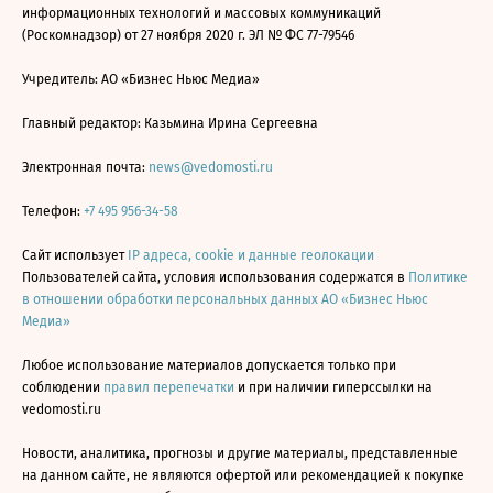
информационных технологий и массовых коммуникаций
(Роскомнадзор) от 27 ноября 2020 г. ЭЛ № ФС 77-79546
Учредитель: АО «Бизнес Ньюс Медиа»
Главный редактор: Казьмина Ирина Сергеевна
Электронная почта:
news@vedomosti.ru
Телефон:
+7 495 956-34-58
Сайт использует
IP адреса, cookie и данные геолокации
Пользователей сайта, условия использования содержатся в
Политике
в отношении обработки персональных данных АО «Бизнес Ньюс
Медиа»
Любое использование материалов допускается только при
соблюдении
правил перепечатки
и при наличии гиперссылки на
vedomosti.ru
Новости, аналитика, прогнозы и другие материалы, представленные
на данном сайте, не являются офертой или рекомендацией к покупке