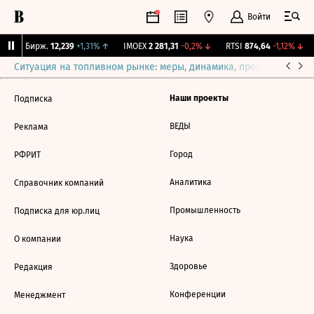
Войти
CNY Бирж.
12,239
+1,31%
↑
IMOEX
2 281,31
-0,2%
↓
RTSI
874,64
-1,12%
↓
Ситуация на топливном рынке: меры, динамика, прогнозы
Выб
Наши проекты
Подписка
ВЕДЫ
Реклама
Город
РФРИТ
Аналитика
Справочник компаний
Промышленность
Подписка для юр.лиц
Наука
О компании
Здоровье
Редакция
Конференции
Менеджмент