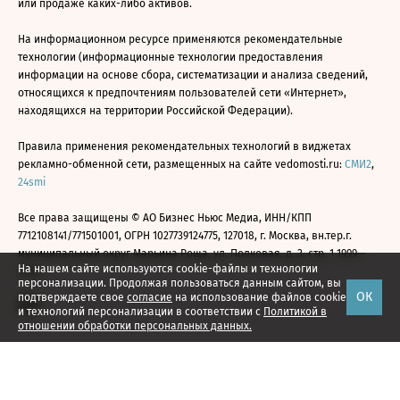
или продаже каких-либо активов.
На информационном ресурсе применяются рекомендательные
технологии (информационные технологии предоставления
информации на основе сбора, систематизации и анализа сведений,
относящихся к предпочтениям пользователей сети «Интернет»,
находящихся на территории Российской Федерации).
Правила применения рекомендательных технологий в виджетах
рекламно-обменной сети, размещенных на сайте vedomosti.ru:
СМИ2
,
24smi
Все права защищены © АО Бизнес Ньюс Медиа, ИНН/КПП
7712108141/771501001, ОГРН 1027739124775, 127018, г. Москва, вн.тер.г.
муниципальный округ Марьина Роща, ул. Полковая, д. 3, стр. 1 1999—
На нашем сайте используются cookie-файлы и технологии
2026
персонализации. Продолжая пользоваться данным сайтом, вы
ОК
подтверждаете свое
согласие
на использование файлов cookie
и технологий персонализации в соответствии с
Политикой в
отношении обработки персональных данных.