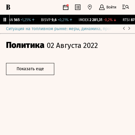
Войти
AVAN
565
+1,25%
↑
BISVP
9,6
+0,21%
↑
IMOEX
2 281,31
-0,2%
↓
RTSI
874
Ситуация на топливном рынке: меры, динамика, прогнозы
Выб
Политика
02 Августа 2022
Показать еще