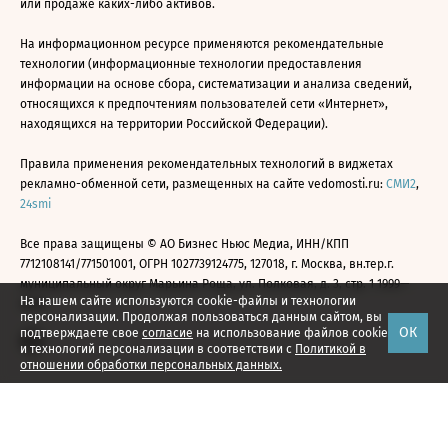
или продаже каких-либо активов.
На информационном ресурсе применяются рекомендательные
технологии (информационные технологии предоставления
информации на основе сбора, систематизации и анализа сведений,
относящихся к предпочтениям пользователей сети «Интернет»,
находящихся на территории Российской Федерации).
Правила применения рекомендательных технологий в виджетах
рекламно-обменной сети, размещенных на сайте vedomosti.ru:
СМИ2
,
24smi
Все права защищены © АО Бизнес Ньюс Медиа, ИНН/КПП
7712108141/771501001, ОГРН 1027739124775, 127018, г. Москва, вн.тер.г.
муниципальный округ Марьина Роща, ул. Полковая, д. 3, стр. 1 1999—
На нашем сайте используются cookie-файлы и технологии
2026
персонализации. Продолжая пользоваться данным сайтом, вы
ОК
подтверждаете свое
согласие
на использование файлов cookie
и технологий персонализации в соответствии с
Политикой в
отношении обработки персональных данных.