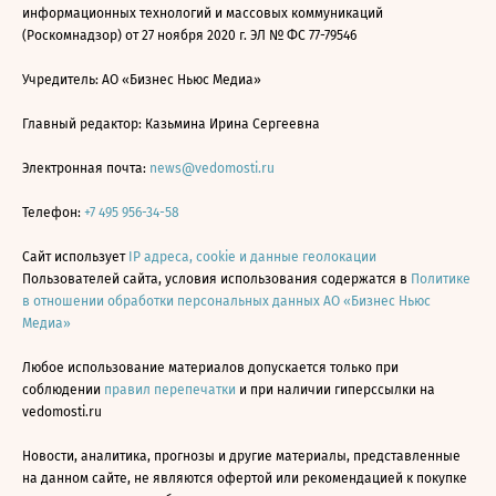
информационных технологий и массовых коммуникаций
(Роскомнадзор) от 27 ноября 2020 г. ЭЛ № ФС 77-79546
Учредитель: АО «Бизнес Ньюс Медиа»
Главный редактор: Казьмина Ирина Сергеевна
Электронная почта:
news@vedomosti.ru
Телефон:
+7 495 956-34-58
Сайт использует
IP адреса, cookie и данные геолокации
Пользователей сайта, условия использования содержатся в
Политике
в отношении обработки персональных данных АО «Бизнес Ньюс
Медиа»
Любое использование материалов допускается только при
соблюдении
правил перепечатки
и при наличии гиперссылки на
vedomosti.ru
Новости, аналитика, прогнозы и другие материалы, представленные
на данном сайте, не являются офертой или рекомендацией к покупке