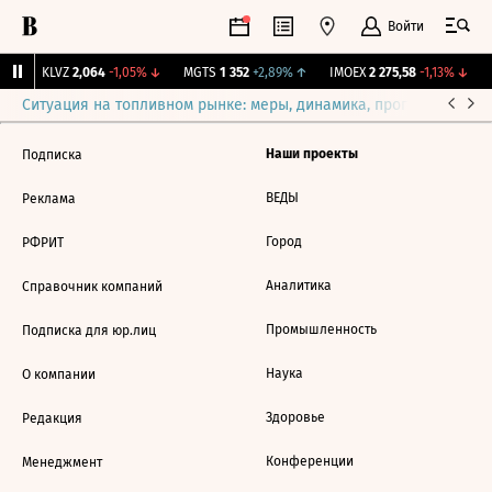
Войти
↑
KLVZ
2,064
-1,05%
↓
MGTS
1 352
+2,89%
↑
IMOEX
2 275,58
-1,13%
↓
R
Ситуация на топливном рынке: меры, динамика, прогнозы
Выб
Наши проекты
Подписка
ВЕДЫ
Реклама
Город
РФРИТ
Аналитика
Справочник компаний
Промышленность
Подписка для юр.лиц
Наука
О компании
Здоровье
Редакция
Конференции
Менеджмент