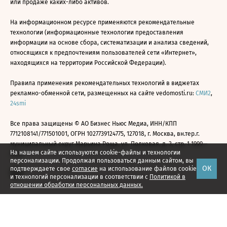
или продаже каких-либо активов.
На информационном ресурсе применяются рекомендательные
технологии (информационные технологии предоставления
информации на основе сбора, систематизации и анализа сведений,
относящихся к предпочтениям пользователей сети «Интернет»,
находящихся на территории Российской Федерации).
Правила применения рекомендательных технологий в виджетах
рекламно-обменной сети, размещенных на сайте vedomosti.ru:
СМИ2
,
24smi
Все права защищены © АО Бизнес Ньюс Медиа, ИНН/КПП
7712108141/771501001, ОГРН 1027739124775, 127018, г. Москва, вн.тер.г.
муниципальный округ Марьина Роща, ул. Полковая, д. 3, стр. 1 1999—
На нашем сайте используются cookie-файлы и технологии
2026
персонализации. Продолжая пользоваться данным сайтом, вы
ОК
подтверждаете свое
согласие
на использование файлов cookie
и технологий персонализации в соответствии с
Политикой в
отношении обработки персональных данных.