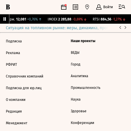
Войти
NY Бирж.
12,081
+0,76%
↑
IMOEX
2 285,88
-0,69%
↓
RTSI
884,56
-1,27%
↓
Ситуация на топливном рынке: меры, динамика, прогнозы
Выб
Наши проекты
Подписка
ВЕДЫ
Реклама
Город
РФРИТ
Аналитика
Справочник компаний
Промышленность
Подписка для юр.лиц
Наука
О компании
Здоровье
Редакция
Конференции
Менеджмент