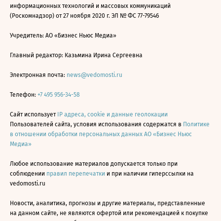
информационных технологий и массовых коммуникаций
(Роскомнадзор) от 27 ноября 2020 г. ЭЛ № ФС 77-79546
Учредитель: АО «Бизнес Ньюс Медиа»
Главный редактор: Казьмина Ирина Сергеевна
Электронная почта:
news@vedomosti.ru
Телефон:
+7 495 956-34-58
Сайт использует
IP адреса, cookie и данные геолокации
Пользователей сайта, условия использования содержатся в
Политике
в отношении обработки персональных данных АО «Бизнес Ньюс
Медиа»
Любое использование материалов допускается только при
соблюдении
правил перепечатки
и при наличии гиперссылки на
vedomosti.ru
Новости, аналитика, прогнозы и другие материалы, представленные
на данном сайте, не являются офертой или рекомендацией к покупке