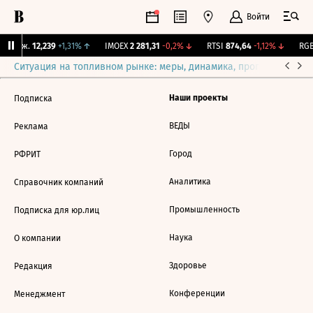
Войти
 Бирж.
12,239
+1,31%
↑
IMOEX
2 281,31
-0,2%
↓
RTSI
874,64
-1,12%
↓
RGB
Ситуация на топливном рынке: меры, динамика, прогнозы
Выб
Наши проекты
Подписка
ВЕДЫ
Реклама
Город
РФРИТ
Аналитика
Справочник компаний
Промышленность
Подписка для юр.лиц
Наука
О компании
Здоровье
Редакция
Конференции
Менеджмент