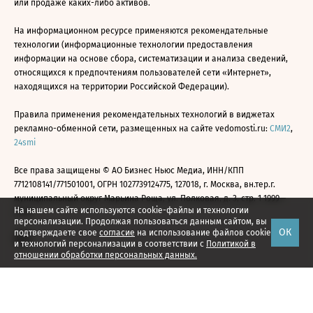
или продаже каких-либо активов.
На информационном ресурсе применяются рекомендательные
технологии (информационные технологии предоставления
информации на основе сбора, систематизации и анализа сведений,
относящихся к предпочтениям пользователей сети «Интернет»,
находящихся на территории Российской Федерации).
Правила применения рекомендательных технологий в виджетах
рекламно-обменной сети, размещенных на сайте vedomosti.ru:
СМИ2
,
24smi
Все права защищены © АО Бизнес Ньюс Медиа, ИНН/КПП
7712108141/771501001, ОГРН 1027739124775, 127018, г. Москва, вн.тер.г.
муниципальный округ Марьина Роща, ул. Полковая, д. 3, стр. 1 1999—
На нашем сайте используются cookie-файлы и технологии
2026
персонализации. Продолжая пользоваться данным сайтом, вы
ОК
подтверждаете свое
согласие
на использование файлов cookie
и технологий персонализации в соответствии с
Политикой в
отношении обработки персональных данных.