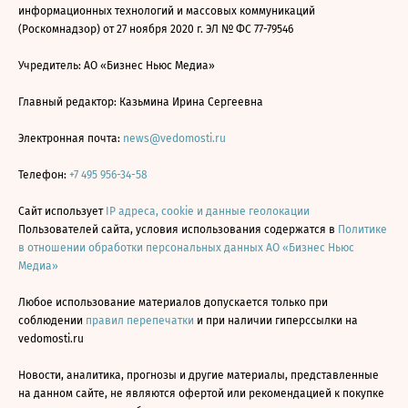
информационных технологий и массовых коммуникаций
(Роскомнадзор) от 27 ноября 2020 г. ЭЛ № ФС 77-79546
Учредитель: АО «Бизнес Ньюс Медиа»
Главный редактор: Казьмина Ирина Сергеевна
Электронная почта:
news@vedomosti.ru
Телефон:
+7 495 956-34-58
Сайт использует
IP адреса, cookie и данные геолокации
Пользователей сайта, условия использования содержатся в
Политике
в отношении обработки персональных данных АО «Бизнес Ньюс
Медиа»
Любое использование материалов допускается только при
соблюдении
правил перепечатки
и при наличии гиперссылки на
vedomosti.ru
Новости, аналитика, прогнозы и другие материалы, представленные
на данном сайте, не являются офертой или рекомендацией к покупке