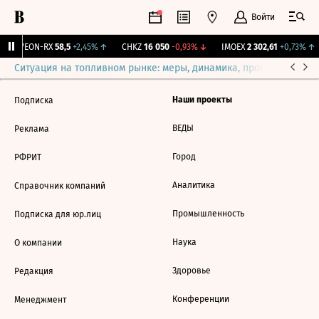
Войти
↑
VEON-RX
58,5
+2,45%
↑
CHKZ
16 050
-0,93%
↓
IMOEX
2 302,61
+0,73%
↑
Ситуация на топливном рынке: меры, динамика, прогнозы
Выб
Наши проекты
Подписка
ВЕДЫ
Реклама
Город
РФРИТ
Аналитика
Справочник компаний
Промышленность
Подписка для юр.лиц
Наука
О компании
Здоровье
Редакция
Конференции
Менеджмент