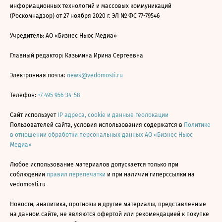
информационных технологий и массовых коммуникаций
(Роскомнадзор) от 27 ноября 2020 г. ЭЛ № ФС 77-79546
Учредитель: АО «Бизнес Ньюс Медиа»
Главный редактор: Казьмина Ирина Сергеевна
Электронная почта:
news@vedomosti.ru
Телефон:
+7 495 956-34-58
Сайт использует
IP адреса, cookie и данные геолокации
Пользователей сайта, условия использования содержатся в
Политике
в отношении обработки персональных данных АО «Бизнес Ньюс
Медиа»
Любое использование материалов допускается только при
соблюдении
правил перепечатки
и при наличии гиперссылки на
vedomosti.ru
Новости, аналитика, прогнозы и другие материалы, представленные
на данном сайте, не являются офертой или рекомендацией к покупке