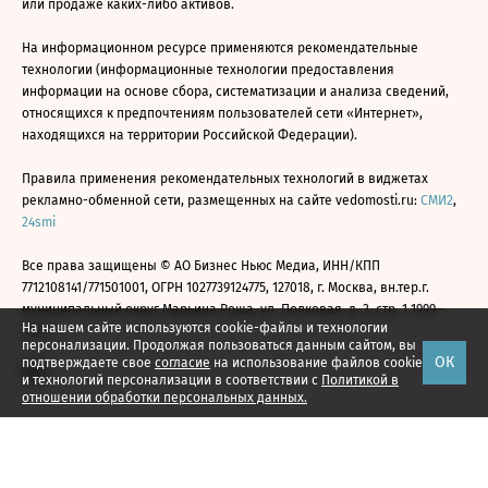
или продаже каких-либо активов.
На информационном ресурсе применяются рекомендательные
технологии (информационные технологии предоставления
информации на основе сбора, систематизации и анализа сведений,
относящихся к предпочтениям пользователей сети «Интернет»,
находящихся на территории Российской Федерации).
Правила применения рекомендательных технологий в виджетах
рекламно-обменной сети, размещенных на сайте vedomosti.ru:
СМИ2
,
24smi
Все права защищены © АО Бизнес Ньюс Медиа, ИНН/КПП
7712108141/771501001, ОГРН 1027739124775, 127018, г. Москва, вн.тер.г.
муниципальный округ Марьина Роща, ул. Полковая, д. 3, стр. 1 1999—
На нашем сайте используются cookie-файлы и технологии
2026
персонализации. Продолжая пользоваться данным сайтом, вы
ОК
подтверждаете свое
согласие
на использование файлов cookie
и технологий персонализации в соответствии с
Политикой в
отношении обработки персональных данных.