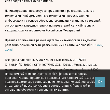
или продаже каких-либо активов.
На информационном ресурсе применяются рекомендательные
технологии (информационные технологии предоставления
информации на основе сбора, систематизации и анализа сведений,
относящихся к предпочтениям пользователей сети «Интернет»,
находящихся на территории Российской Федерации).
Правила применения рекомендательных технологий в виджетах
рекламно-обменной сети, размещенных на сайте vedomosti.ru:
СМИ2
,
24smi
Все права защищены © АО Бизнес Ньюс Медиа, ИНН/КПП
7712108141/771501001, ОГРН 1027739124775, 127018, г. Москва, вн.тер.г.
муниципальный округ Марьина Роща, ул. Полковая, д. 3, стр. 1 1999—
На нашем сайте используются cookie-файлы и технологии
2026
персонализации. Продолжая пользоваться данным сайтом, вы
ОК
подтверждаете свое
согласие
на использование файлов cookie
и технологий персонализации в соответствии с
Политикой в
отношении обработки персональных данных.