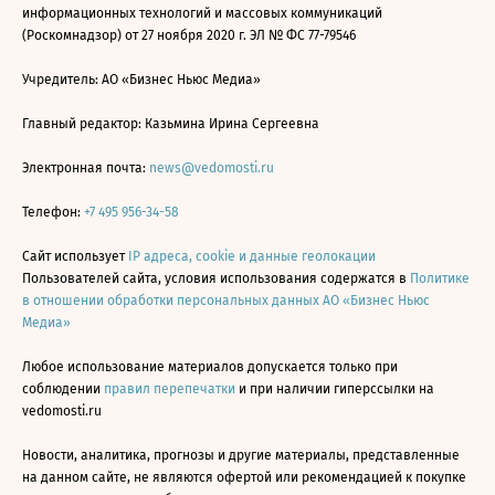
информационных технологий и массовых коммуникаций
(Роскомнадзор) от 27 ноября 2020 г. ЭЛ № ФС 77-79546
Учредитель: АО «Бизнес Ньюс Медиа»
Главный редактор: Казьмина Ирина Сергеевна
Электронная почта:
news@vedomosti.ru
Телефон:
+7 495 956-34-58
Сайт использует
IP адреса, cookie и данные геолокации
Пользователей сайта, условия использования содержатся в
Политике
в отношении обработки персональных данных АО «Бизнес Ньюс
Медиа»
Любое использование материалов допускается только при
соблюдении
правил перепечатки
и при наличии гиперссылки на
vedomosti.ru
Новости, аналитика, прогнозы и другие материалы, представленные
на данном сайте, не являются офертой или рекомендацией к покупке