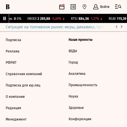
Войти
Y Бирж.
0
0%
IMOEX
2 285,88
-0,69%
↓
RTSI
884,56
-1,27%
↓
RGBI
115,39
Ситуация на топливном рынке: меры, динамика, прогнозы
Выб
Наши проекты
Подписка
ВЕДЫ
Реклама
Город
РФРИТ
Аналитика
Справочник компаний
Промышленность
Подписка для юр.лиц
Наука
О компании
Здоровье
Редакция
Конференции
Менеджмент