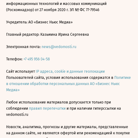
информационных технологий и массовых коммуникаций
(Роскомнадзор) от 27 ноября 2020 г. ЭЛ № ФС 77-79546
Учредитель: АО «Бизнес Ньюс Медиа»
Главный редактор: Казьмина Ирина Сергеевна
Электронная почта:
news@vedomosti.ru
Телефон:
+7 495 956-34-58
Сайт использует
IP адреса, cookie и данные геолокации
Пользователей сайта, условия использования содержатся в
Политике
в отношении обработки персональных данных АО «Бизнес Ньюс
Медиа»
Любое использование материалов допускается только при
соблюдении
правил перепечатки
и при наличии гиперссылки на
vedomosti.ru
Новости, аналитика, прогнозы и другие материалы, представленные
на данном сайте, не являются офертой или рекомендацией к покупке