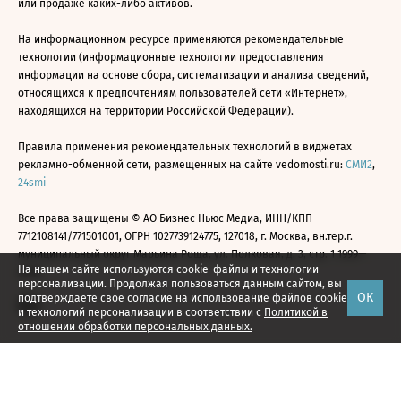
или продаже каких-либо активов.
На информационном ресурсе применяются рекомендательные
технологии (информационные технологии предоставления
информации на основе сбора, систематизации и анализа сведений,
относящихся к предпочтениям пользователей сети «Интернет»,
находящихся на территории Российской Федерации).
Правила применения рекомендательных технологий в виджетах
рекламно-обменной сети, размещенных на сайте vedomosti.ru:
СМИ2
,
24smi
Все права защищены © АО Бизнес Ньюс Медиа, ИНН/КПП
7712108141/771501001, ОГРН 1027739124775, 127018, г. Москва, вн.тер.г.
муниципальный округ Марьина Роща, ул. Полковая, д. 3, стр. 1 1999—
На нашем сайте используются cookie-файлы и технологии
2026
персонализации. Продолжая пользоваться данным сайтом, вы
ОК
подтверждаете свое
согласие
на использование файлов cookie
и технологий персонализации в соответствии с
Политикой в
отношении обработки персональных данных.