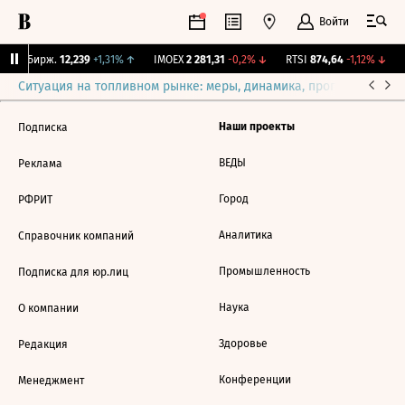
Войти
CNY Бирж.
12,239
+1,31%
↑
IMOEX
2 281,31
-0,2%
↓
RTSI
874,64
-1,12%
↓
Ситуация на топливном рынке: меры, динамика, прогнозы
Выб
Наши проекты
Подписка
ВЕДЫ
Реклама
Город
РФРИТ
Аналитика
Справочник компаний
Промышленность
Подписка для юр.лиц
Наука
О компании
Здоровье
Редакция
Конференции
Менеджмент