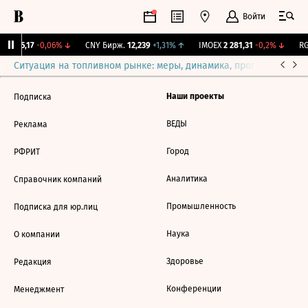
Войти
BI
115,17
-0,06%
↓
CNY Бирж.
12,239
+1,31%
↑
IMOEX
2 281,31
-0,2%
↓
RG
Ситуация на топливном рынке: меры, динамика, прогнозы
Выб
Наши проекты
Подписка
ВЕДЫ
Реклама
Город
РФРИТ
Аналитика
Справочник компаний
Промышленность
Подписка для юр.лиц
Наука
О компании
Здоровье
Редакция
Конференции
Менеджмент