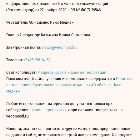
информационных технологий и массовых коммуникаций
(Роскомнадзор) от 27 ноября 2020 г. ЭЛ № ФС 77-79546
Учредитель: АО «Бизнес Ньюс Медиа»
Главный редактор: Казьмина Ирина Сергеевна
Электронная почта:
news@vedomosti.ru
Телефон:
+7 495 956-34-58
Сайт использует
IP адреса, cookie и данные геолокации
Пользователей сайта, условия использования содержатся в
Политике
в отношении обработки персональных данных АО «Бизнес Ньюс
Медиа»
Любое использование материалов допускается только при
соблюдении
правил перепечатки
и при наличии гиперссылки на
vedomosti.ru
Новости, аналитика, прогнозы и другие материалы, представленные
на данном сайте, не являются офертой или рекомендацией к покупке