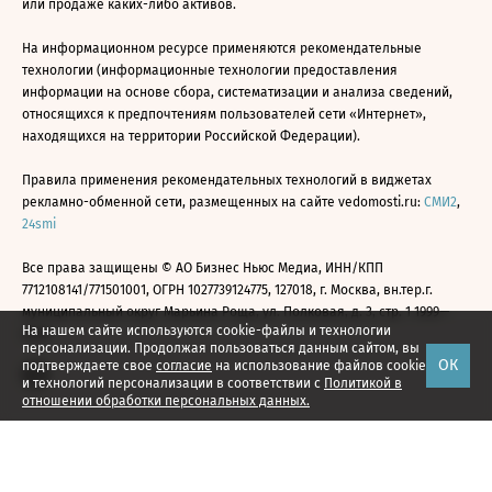
или продаже каких-либо активов.
На информационном ресурсе применяются рекомендательные
технологии (информационные технологии предоставления
информации на основе сбора, систематизации и анализа сведений,
относящихся к предпочтениям пользователей сети «Интернет»,
находящихся на территории Российской Федерации).
Правила применения рекомендательных технологий в виджетах
рекламно-обменной сети, размещенных на сайте vedomosti.ru:
СМИ2
,
24smi
Все права защищены © АО Бизнес Ньюс Медиа, ИНН/КПП
7712108141/771501001, ОГРН 1027739124775, 127018, г. Москва, вн.тер.г.
муниципальный округ Марьина Роща, ул. Полковая, д. 3, стр. 1 1999—
На нашем сайте используются cookie-файлы и технологии
2026
персонализации. Продолжая пользоваться данным сайтом, вы
ОК
подтверждаете свое
согласие
на использование файлов cookie
и технологий персонализации в соответствии с
Политикой в
отношении обработки персональных данных.