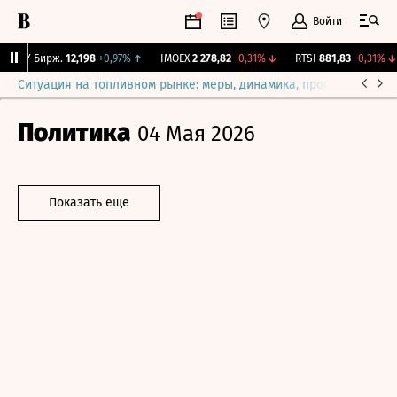
Войти
CNY Бирж.
12,198
+0,97%
↑
IMOEX
2 278,82
-0,31%
↓
RTSI
881,83
-0,31%
↓
Ситуация на топливном рынке: меры, динамика, прогнозы
Выб
Политика
04 Мая 2026
Показать еще