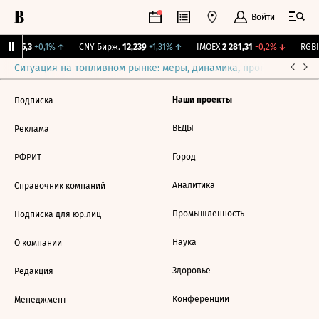
Войти
BI
115,3
+0,1%
↑
CNY Бирж.
12,239
+1,31%
↑
IMOEX
2 281,31
-0,2%
↓
RGBI
Ситуация на топливном рынке: меры, динамика, прогнозы
Выб
Наши проекты
Подписка
ВЕДЫ
Реклама
Город
РФРИТ
Аналитика
Справочник компаний
Промышленность
Подписка для юр.лиц
Наука
О компании
Здоровье
Редакция
Конференции
Менеджмент