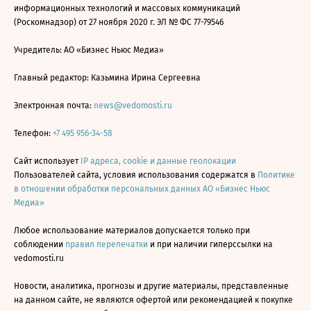
информационных технологий и массовых коммуникаций
(Роскомнадзор) от 27 ноября 2020 г. ЭЛ № ФС 77-79546
Учредитель: АО «Бизнес Ньюс Медиа»
Главный редактор: Казьмина Ирина Сергеевна
Электронная почта:
news@vedomosti.ru
Телефон:
+7 495 956-34-58
Сайт использует
IP адреса, cookie и данные геолокации
Пользователей сайта, условия использования содержатся в
Политике
в отношении обработки персональных данных АО «Бизнес Ньюс
Медиа»
Любое использование материалов допускается только при
соблюдении
правил перепечатки
и при наличии гиперссылки на
vedomosti.ru
Новости, аналитика, прогнозы и другие материалы, представленные
на данном сайте, не являются офертой или рекомендацией к покупке