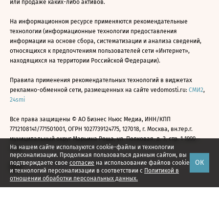
или продаже каких-либо активов.
На информационном ресурсе применяются рекомендательные
технологии (информационные технологии предоставления
информации на основе сбора, систематизации и анализа сведений,
относящихся к предпочтениям пользователей сети «Интернет»,
находящихся на территории Российской Федерации).
Правила применения рекомендательных технологий в виджетах
рекламно-обменной сети, размещенных на сайте vedomosti.ru:
СМИ2
,
24smi
Все права защищены © АО Бизнес Ньюс Медиа, ИНН/КПП
7712108141/771501001, ОГРН 1027739124775, 127018, г. Москва, вн.тер.г.
муниципальный округ Марьина Роща, ул. Полковая, д. 3, стр. 1 1999—
На нашем сайте используются cookie-файлы и технологии
2026
персонализации. Продолжая пользоваться данным сайтом, вы
ОК
подтверждаете свое
согласие
на использование файлов cookie
и технологий персонализации в соответствии с
Политикой в
отношении обработки персональных данных.