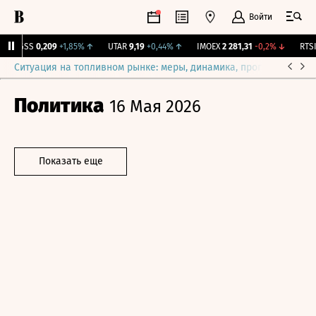
Войти
RGSS
0,209
+1,85%
↑
UTAR
9,19
+0,44%
↑
IMOEX
2 281,31
-0,2%
↓
RTSI
8
Ситуация на топливном рынке: меры, динамика, прогнозы
Выб
Политика
16 Мая 2026
Показать еще