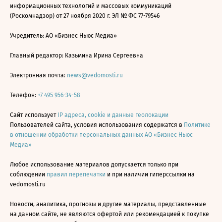
информационных технологий и массовых коммуникаций
(Роскомнадзор) от 27 ноября 2020 г. ЭЛ № ФС 77-79546
Учредитель: АО «Бизнес Ньюс Медиа»
Главный редактор: Казьмина Ирина Сергеевна
Электронная почта:
news@vedomosti.ru
Телефон:
+7 495 956-34-58
Сайт использует
IP адреса, cookie и данные геолокации
Пользователей сайта, условия использования содержатся в
Политике
в отношении обработки персональных данных АО «Бизнес Ньюс
Медиа»
Любое использование материалов допускается только при
соблюдении
правил перепечатки
и при наличии гиперссылки на
vedomosti.ru
Новости, аналитика, прогнозы и другие материалы, представленные
на данном сайте, не являются офертой или рекомендацией к покупке