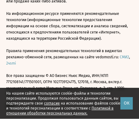
или продаже каких-либо активов.
На информационном ресурсе применяются рекомендательные
технологии (информационные технологии предоставления
информации на основе сбора, систематизации и анализа сведений,
относящихся к предпочтениям пользователей сети «Интернет»,
находящихся на территории Российской Федерации).
Правила применения рекомендательных технологий в виджетах
рекламно-обменной сети, размещенных на сайте vedomosti.ru:
СМИ2
,
24smi
Все права защищены © АО Бизнес Ньюс Медиа, ИНН/КПП
7712108141/771501001, ОГРН 1027739124775, 127018, г. Москва, вн.тер.г.
муниципальный округ Марьина Роща, ул. Полковая, д. 3, стр. 1 1999—
На нашем сайте используются cookie-файлы и технологии
2026
персонализации. Продолжая пользоваться данным сайтом, вы
ОК
подтверждаете свое
согласие
на использование файлов cookie
и технологий персонализации в соответствии с
Политикой в
отношении обработки персональных данных.