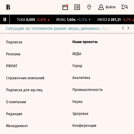
Войти
,31%
↑
TGKA
0,005
-0,61%
↓
MSNG
1,604
+0,12%
↑
IMOEX
2 281,31
-0,2%
↓
Ситуация на топливном рынке: меры, динамика, прогнозы
Выб
Наши проекты
Подписка
ВЕДЫ
Реклама
Город
РФРИТ
Аналитика
Справочник компаний
Промышленность
Подписка для юр.лиц
Наука
О компании
Здоровье
Редакция
Конференции
Менеджмент