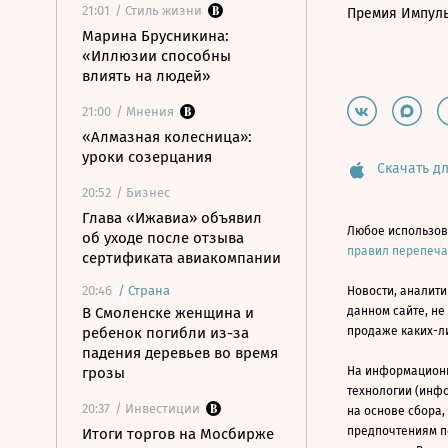
21:01
/ Стиль жизни
Премия Импул
Марина Брусникина:
«Иллюзии способны
влиять на людей»
21:00
/ Мнения
«Алмазная колесница»:
уроки созерцания
Скачать дл
20:52
/ Бизнес
Глава «Ижавиа» объявил
Любое использов
об уходе после отзыва
правил перепеч
сертификата авиакомпании
20:46
/
Страна
Новости, аналити
В Смоленске женщина и
данном сайте, не
ребенок погибли из-за
продаже каких-л
падения деревьев во время
грозы
На информацион
технологии (инф
20:37
/ Инвестиции
на основе сбора,
предпочтениям п
Итоги торгов на Мосбирже