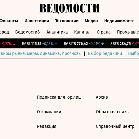
Финансы
Инвестиции
Технологии
Медиа
Недвижимость
ород
Ведомости&
Аналитика
Капитал
Страна
Промышле
а
Финансы
Инвестиции
Технологии
Медиа
Недвижимос
-1,27%
↓
RGBI
115,35
+0,18%
↑
RGBITR
776,42
+0,21%
↑
SBER
284,75
-1,02
ивном рынке: меры, динамика, прогнозы
Выбор редакции
Выбо
Подписка для юр.лиц
Архив
О компании
Обратная связь
Редакция
Справочный центр