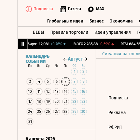
Подписка
Газета
MAX
Глобальные идеи
Бизнес
Экономика
ВЕДЫ
Правила торговли
Идеи управления
Г
Глобальные идеи
Бизнес
Экономик
,02%
↓
CNY Бирж.
12,081
+0,76%
↑
IMOEX
2 285,88
-0,69%
↓
RTSI
884,56
Ситуация на топл
КАЛЕНДАРЬ
Август
СОБЫТИЙ
Пн
Вт
Ср
Чт
Пт
Сб
Вс
1
2
3
4
5
6
7
8
9
10
11
12
13
14
15
16
Подписка
17
18
19
20
21
22
23
24
25
26
27
28
29
30
Реклама
31
РФРИТ
6 августа 2026