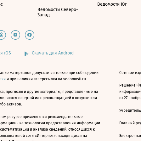
ьс
Ведомости Юг
Ведомости Северо-
Запад
я iOS
Скачать для Android
ание материалов допускается только при соблюдении
Сетевое изд
атки
и при наличии гиперссылки на vedomosti.ru
Решение Фе
ка, прогнозы и другие материалы, представленные на
информацио
 являются офертой или рекомендацией к покупке или
от 27 ноября
ибо активов.
Учредитель
ном ресурсе применяются рекомендательные
ормационные технологии предоставления информации
Главный ре
 систематизации и анализа сведений, относящихся к
ользователей сети «Интернет», находящихся на
Электронна