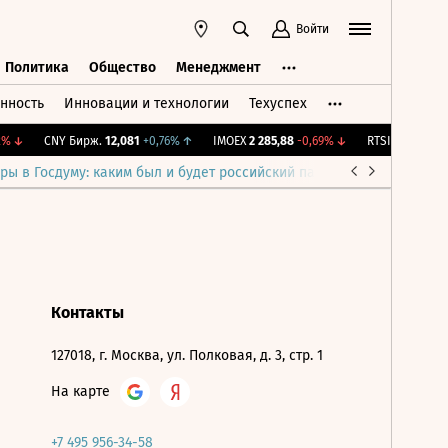
Войти
Политика
Общество
Менеджмент
нность
Инновации и технологии
Техуспех
ть
Политика
Общество
Менеджмент
%
↓
CNY Бирж.
12,081
+0,76%
↑
IMOEX
2 285,88
-0,69%
↓
RTSI
884,56
-1,
ры в Госдуму: каким был и будет российский парламент
Война н
Контакты
127018, г. Москва, ул. Полковая, д. 3, стр. 1
На карте
+7 495 956-34-58