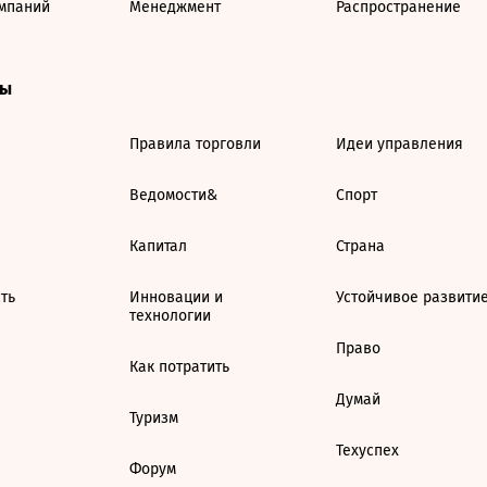
мпаний
Менеджмент
Распространение
ты
Правила торговли
Идеи управления
Ведомости&
Спорт
Капитал
Страна
ть
Инновации и
Устойчивое развити
технологии
Право
Как потратить
Думай
Туризм
Техуспех
Форум