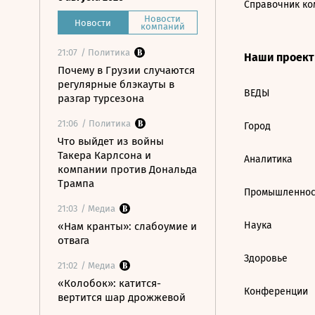
Справочник ко
Новости
Новости
компаний
21:07
/ Политика
Наши проек
Почему в Грузии случаются
регулярные блэкауты в
ВЕДЫ
разгар турсезона
21:06
/ Политика
Город
Что выйдет из войны
Такера Карлсона и
Аналитика
компании против Дональда
Трампа
Промышленнос
21:03
/ Медиа
Наука
«Нам кранты»: слабоумие и
отвага
Здоровье
21:02
/ Медиа
«Колобок»: катится-
Конференции
вертится шар дрожжевой