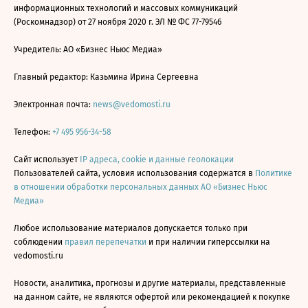
информационных технологий и массовых коммуникаций
(Роскомнадзор) от 27 ноября 2020 г. ЭЛ № ФС 77-79546
Учредитель: АО «Бизнес Ньюс Медиа»
Главный редактор: Казьмина Ирина Сергеевна
Электронная почта:
news@vedomosti.ru
Телефон:
+7 495 956-34-58
Сайт использует
IP адреса, cookie и данные геолокации
Пользователей сайта, условия использования содержатся в
Политике
в отношении обработки персональных данных АО «Бизнес Ньюс
Медиа»
Любое использование материалов допускается только при
соблюдении
правил перепечатки
и при наличии гиперссылки на
vedomosti.ru
Новости, аналитика, прогнозы и другие материалы, представленные
на данном сайте, не являются офертой или рекомендацией к покупке