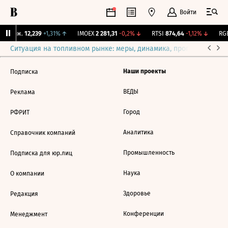
Войти
Y Бирж.
12,239
+1,31%
↑
IMOEX
2 281,31
-0,2%
↓
RTSI
874,64
-1,12%
↓
RGB
Ситуация на топливном рынке: меры, динамика, прогнозы
Выб
Наши проекты
Подписка
ВЕДЫ
Реклама
Город
РФРИТ
Аналитика
Справочник компаний
Промышленность
Подписка для юр.лиц
Наука
О компании
Здоровье
Редакция
Конференции
Менеджмент