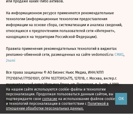
или продаже каких-либо активов.
На информационном ресурсе применяются рекомендательные
технологии (информационные технологии предоставления
информации на основе сбора, систематизации и анализа сведений,
относящихся к предпочтениям пользователей сети «Интернет»,
находящихся на территории Российской Федерации).
Правила применения рекомендательных технологий в виджетах
рекламно-обменной сети, размещенных на сайте vedomosti.ru:
СМИ2
,
24smi
Все права защищены © АО Бизнес Ньюс Медиа, ИНН/КПП
7712108141/771501001, ОГРН 1027739124775, 127018, г. Москва, вн.тер.г.
муниципальный округ Марьина Роща, ул. Полковая, д. 3, стр. 1 1999—
На нашем сайте используются cookie-файлы и технологии
2026
персонализации. Продолжая пользоваться данным сайтом, вы
ОК
подтверждаете свое
согласие
на использование файлов cookie
и технологий персонализации в соответствии с
Политикой в
отношении обработки персональных данных.