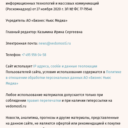
информационных технологий и массовых коммуникаций
(Роскомнадзор) от 27 ноября 2020 г. ЭЛ № ФС 77-79546
Учредитель: АО «Бизнес Ньюс Медиа»
Главный редактор: Казьмина Ирина Сергеевна
Электронная почта:
news@vedomosti.ru
Телефон:
+7 495 956-34-58
Сайт использует
IP адреса, cookie и данные геолокации
Пользователей сайта, условия использования содержатся в
Политике
в отношении обработки персональных данных АО «Бизнес Ньюс
Медиа»
Любое использование материалов допускается только при
соблюдении
правил перепечатки
и при наличии гиперссылки на
vedomosti.ru
Новости, аналитика, прогнозы и другие материалы, представленные
на данном сайте, не являются офертой или рекомендацией к покупке