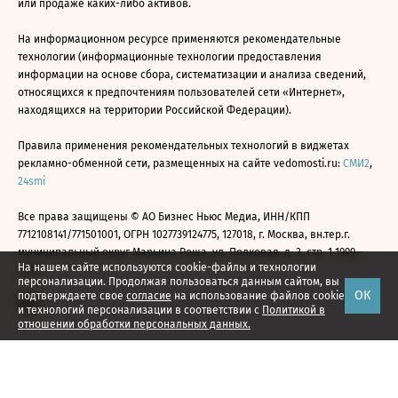
или продаже каких-либо активов.
На информационном ресурсе применяются рекомендательные
технологии (информационные технологии предоставления
информации на основе сбора, систематизации и анализа сведений,
относящихся к предпочтениям пользователей сети «Интернет»,
находящихся на территории Российской Федерации).
Правила применения рекомендательных технологий в виджетах
рекламно-обменной сети, размещенных на сайте vedomosti.ru:
СМИ2
,
24smi
Все права защищены © АО Бизнес Ньюс Медиа, ИНН/КПП
7712108141/771501001, ОГРН 1027739124775, 127018, г. Москва, вн.тер.г.
муниципальный округ Марьина Роща, ул. Полковая, д. 3, стр. 1 1999—
На нашем сайте используются cookie-файлы и технологии
2026
персонализации. Продолжая пользоваться данным сайтом, вы
ОК
подтверждаете свое
согласие
на использование файлов cookie
и технологий персонализации в соответствии с
Политикой в
отношении обработки персональных данных.