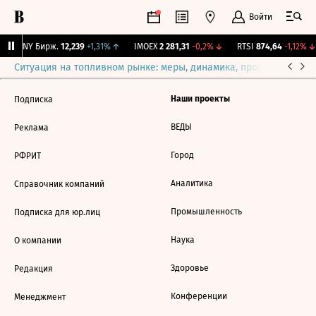
Войти
CNY Бирж.
12,239
+1,31%
↑
IMOEX
2 281,31
-0,2%
↓
RTSI
874,64
-1,12%
↓
Ситуация на топливном рынке: меры, динамика, прогнозы
Выб
Наши проекты
Подписка
ВЕДЫ
Реклама
Город
РФРИТ
Аналитика
Справочник компаний
Промышленность
Подписка для юр.лиц
Наука
О компании
Здоровье
Редакция
Конференции
Менеджмент