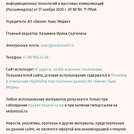
информационных технологий и массовых коммуникаций
(Роскомнадзор) от 27 ноября 2020 г. ЭЛ № ФС 77-79546
Учредитель: АО «Бизнес Ньюс Медиа»
Главный редактор: Казьмина Ирина Сергеевна
Электронная почта:
news@vedomosti.ru
Телефон:
+7 495 956-34-58
Сайт использует
IP адреса, cookie и данные геолокации
Пользователей сайта, условия использования содержатся в
Политике
в отношении обработки персональных данных АО «Бизнес Ньюс
Медиа»
Любое использование материалов допускается только при
соблюдении
правил перепечатки
и при наличии гиперссылки на
vedomosti.ru
Новости, аналитика, прогнозы и другие материалы, представленные
на данном сайте, не являются офертой или рекомендацией к покупке