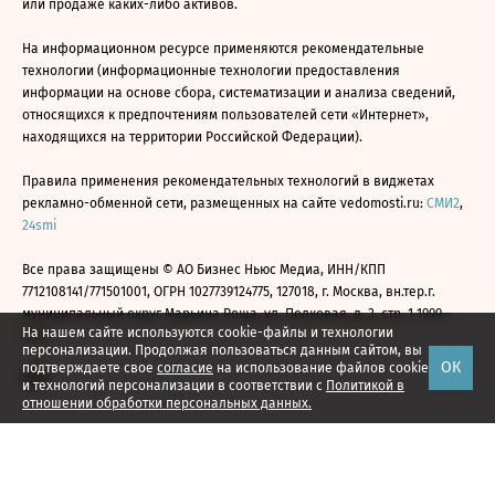
или продаже каких-либо активов.
На информационном ресурсе применяются рекомендательные
технологии (информационные технологии предоставления
информации на основе сбора, систематизации и анализа сведений,
относящихся к предпочтениям пользователей сети «Интернет»,
находящихся на территории Российской Федерации).
Правила применения рекомендательных технологий в виджетах
рекламно-обменной сети, размещенных на сайте vedomosti.ru:
СМИ2
,
24smi
Все права защищены © АО Бизнес Ньюс Медиа, ИНН/КПП
7712108141/771501001, ОГРН 1027739124775, 127018, г. Москва, вн.тер.г.
муниципальный округ Марьина Роща, ул. Полковая, д. 3, стр. 1 1999—
На нашем сайте используются cookie-файлы и технологии
2026
персонализации. Продолжая пользоваться данным сайтом, вы
ОК
подтверждаете свое
согласие
на использование файлов cookie
и технологий персонализации в соответствии с
Политикой в
отношении обработки персональных данных.