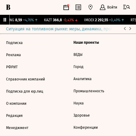
Войти
BLNG
8,59
+4,76%
↑
KAZT
366,8
-0,43%
↓
IMOEX
2 292,55
+0,49%
↑
RTS
Ситуация на топливном рынке: меры, динамика, прогнозы
Выб
Наши проекты
Подписка
ВЕДЫ
Реклама
Город
РФРИТ
Аналитика
Справочник компаний
Промышленность
Подписка для юр.лиц
Наука
О компании
Здоровье
Редакция
Конференции
Менеджмент