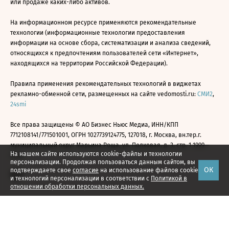
или продаже каких-либо активов.
На информационном ресурсе применяются рекомендательные
технологии (информационные технологии предоставления
информации на основе сбора, систематизации и анализа сведений,
относящихся к предпочтениям пользователей сети «Интернет»,
находящихся на территории Российской Федерации).
Правила применения рекомендательных технологий в виджетах
рекламно-обменной сети, размещенных на сайте vedomosti.ru:
СМИ2
,
24smi
Все права защищены © АО Бизнес Ньюс Медиа, ИНН/КПП
7712108141/771501001, ОГРН 1027739124775, 127018, г. Москва, вн.тер.г.
муниципальный округ Марьина Роща, ул. Полковая, д. 3, стр. 1 1999—
На нашем сайте используются cookie-файлы и технологии
2026
персонализации. Продолжая пользоваться данным сайтом, вы
ОК
подтверждаете свое
согласие
на использование файлов cookie
и технологий персонализации в соответствии с
Политикой в
отношении обработки персональных данных.