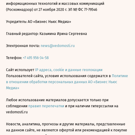
информационных технологий и массовых коммуникаций
(Роскомнадзор) от 27 ноября 2020 г. ЭЛ № ФС 77-79546
Учредитель: АО «Бизнес Ньюс Медиа»
Главный редактор: Казьмина Ирина Сергеевна
Электронная почта:
news@vedomosti.ru
Телефон:
+7 495 956-34-58
Сайт использует
IP адреса, cookie и данные геолокации
Пользователей сайта, условия использования содержатся в
Политике
в отношении обработки персональных данных АО «Бизнес Ньюс
Медиа»
Любое использование материалов допускается только при
соблюдении
правил перепечатки
и при наличии гиперссылки на
vedomosti.ru
Новости, аналитика, прогнозы и другие материалы, представленные
на данном сайте, не являются офертой или рекомендацией к покупке