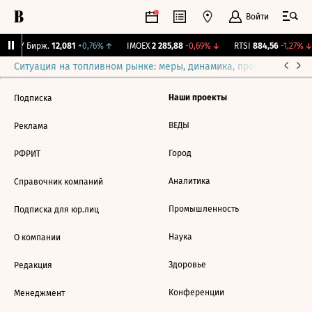
Войти
CNY Бирж.
12,081
+0,76%
↑
IMOEX
2 285,88
-0,69%
↓
RTSI
884,56
-1,27%
↓
Ситуация на топливном рынке: меры, динамика, прогнозы
Выб
Наши проекты
Подписка
ВЕДЫ
Реклама
Город
РФРИТ
Аналитика
Справочник компаний
Промышленность
Подписка для юр.лиц
Наука
О компании
Здоровье
Редакция
Конференции
Менеджмент