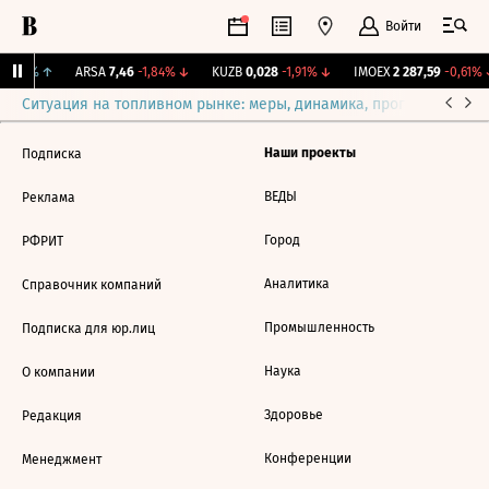
Войти
0,87%
↑
ARSA
7,46
-1,84%
↓
KUZB
0,028
-1,91%
↓
IMOEX
2 287,59
-0,61%
Ситуация на топливном рынке: меры, динамика, прогнозы
Выб
Наши проекты
Подписка
ВЕДЫ
Реклама
Город
РФРИТ
Аналитика
Справочник компаний
Промышленность
Подписка для юр.лиц
Наука
О компании
Здоровье
Редакция
Конференции
Менеджмент