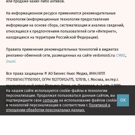
или продаже каких-либо активов.
На информационном ресурсе применяются рекомендательные
технологии (информационные технологии предоставления
информации на основе сбора, систематизации и анализа сведений,
относящихся к предпочтениям пользователей сети «Интернет»,
находящихся на территории Российской Федерации).
Правила применения рекомендательных технологий в виджетах
рекламно-обменной сети, размещенных на сайте vedomosti.ru:
СМИ2
,
24smi
Все права защищены © АО Бизнес Ньюс Медиа, ИНН/КПП
7712108141/771501001, ОГРН 1027739124775, 127018, г. Москва, вн.тер.г.
муниципальный округ Марьина Роща, ул. Полковая, д. 3, стр. 1 1999—
На нашем сайте используются cookie-файлы и технологии
2026
персонализации. Продолжая пользоваться данным сайтом, вы
ОК
подтверждаете свое
согласие
на использование файлов cookie
и технологий персонализации в соответствии с
Политикой в
отношении обработки персональных данных.