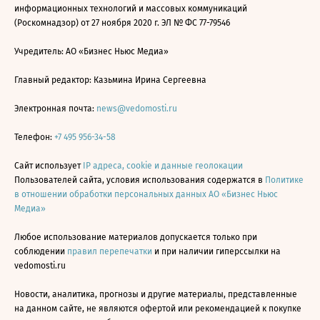
информационных технологий и массовых коммуникаций
(Роскомнадзор) от 27 ноября 2020 г. ЭЛ № ФС 77-79546
Учредитель: АО «Бизнес Ньюс Медиа»
Главный редактор: Казьмина Ирина Сергеевна
Электронная почта:
news@vedomosti.ru
Телефон:
+7 495 956-34-58
Сайт использует
IP адреса, cookie и данные геолокации
Пользователей сайта, условия использования содержатся в
Политике
в отношении обработки персональных данных АО «Бизнес Ньюс
Медиа»
Любое использование материалов допускается только при
соблюдении
правил перепечатки
и при наличии гиперссылки на
vedomosti.ru
Новости, аналитика, прогнозы и другие материалы, представленные
на данном сайте, не являются офертой или рекомендацией к покупке