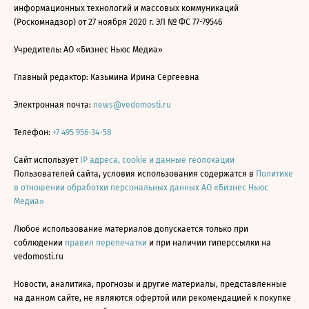
информационных технологий и массовых коммуникаций
(Роскомнадзор) от 27 ноября 2020 г. ЭЛ № ФС 77-79546
Учредитель: АО «Бизнес Ньюс Медиа»
Главный редактор: Казьмина Ирина Сергеевна
Электронная почта:
news@vedomosti.ru
Телефон:
+7 495 956-34-58
Сайт использует
IP адреса, cookie и данные геолокации
Пользователей сайта, условия использования содержатся в
Политике
в отношении обработки персональных данных АО «Бизнес Ньюс
Медиа»
Любое использование материалов допускается только при
соблюдении
правил перепечатки
и при наличии гиперссылки на
vedomosti.ru
Новости, аналитика, прогнозы и другие материалы, представленные
на данном сайте, не являются офертой или рекомендацией к покупке