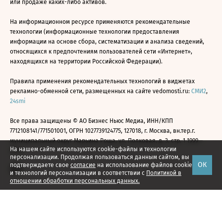
или продаже каких-либо активов.
На информационном ресурсе применяются рекомендательные
технологии (информационные технологии предоставления
информации на основе сбора, систематизации и анализа сведений,
относящихся к предпочтениям пользователей сети «Интернет»,
находящихся на территории Российской Федерации).
Правила применения рекомендательных технологий в виджетах
рекламно-обменной сети, размещенных на сайте vedomosti.ru:
СМИ2
,
24smi
Все права защищены © АО Бизнес Ньюс Медиа, ИНН/КПП
7712108141/771501001, ОГРН 1027739124775, 127018, г. Москва, вн.тер.г.
муниципальный округ Марьина Роща, ул. Полковая, д. 3, стр. 1 1999—
На нашем сайте используются cookie-файлы и технологии
2026
персонализации. Продолжая пользоваться данным сайтом, вы
ОК
подтверждаете свое
согласие
на использование файлов cookie
и технологий персонализации в соответствии с
Политикой в
отношении обработки персональных данных.