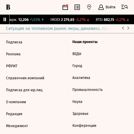
Войти
CNY Бирж.
12,206
+1,03%
↑
IMOEX
2 279,65
-0,27%
↓
RTSI
882,15
-0,27%
↓
Ситуация на топливном рынке: меры, динамика, прогнозы
Выб
Наши проекты
Подписка
ВЕДЫ
Реклама
Город
РФРИТ
Аналитика
Справочник компаний
Промышленность
Подписка для юр.лиц
Наука
О компании
Здоровье
Редакция
Конференции
Менеджмент