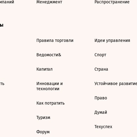
мпаний
Менеджмент
Распространение
ты
Правила торговли
Идеи управления
Ведомости&
Спорт
Капитал
Страна
ть
Инновации и
Устойчивое развити
технологии
Право
Как потратить
Думай
Туризм
Техуспех
Форум