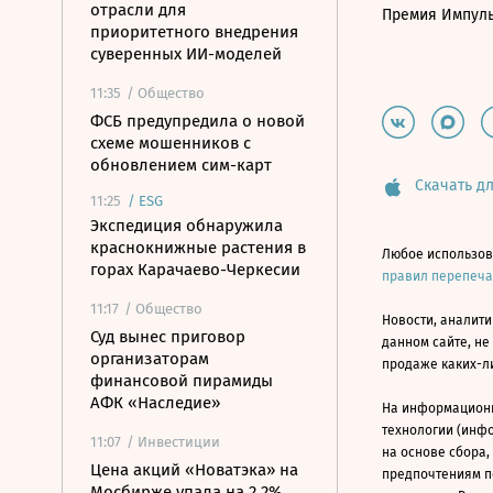
отрасли для
Премия Импул
приоритетного внедрения
суверенных ИИ-моделей
11:35
/ Общество
ФСБ предупредила о новой
схеме мошенников с
обновлением сим-карт
Скачать дл
11:25
/
ESG
Экспедиция обнаружила
краснокнижные растения в
Любое использов
горах Карачаево-Черкесии
правил перепеч
11:17
/ Общество
Новости, аналити
Суд вынес приговор
данном сайте, не
организаторам
продаже каких-л
финансовой пирамиды
АФК «Наследие»
На информацион
технологии (инф
11:07
/ Инвестиции
на основе сбора,
Цена акций «Новатэка» на
предпочтениям п
Мосбирже упала на 2,2%