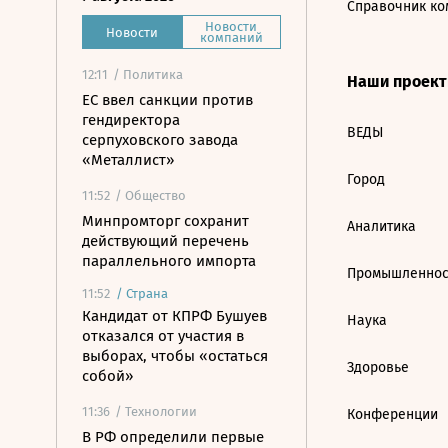
Справочник ко
Новости
Новости
компаний
12:11
/ Политика
Наши проек
ЕС ввел санкции против
гендиректора
ВЕДЫ
серпуховского завода
«Металлист»
Город
11:52
/ Общество
Минпромторг сохранит
Аналитика
действующий перечень
параллельного импорта
Промышленнос
11:52
/
Страна
Кандидат от КПРФ Бушуев
Наука
отказался от участия в
выборах, чтобы «остаться
Здоровье
собой»
11:36
/ Технологии
Конференции
В РФ определили первые