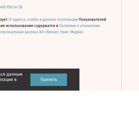
 495 956-34-58
ьзует
IP адреса, cookie и данные геолокации
Пользователей
овия использования содержатся в
Политике в отношении
персональных данных АО «Бизнес Ньюс Медиа»
ься данным
Принять
изации в