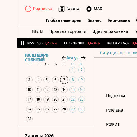
Подписка
Газета
MAX
Глобальные идеи
Бизнес
Экономика
ВЕДЫ
Правила торговли
Идеи управления
Г
Глобальные идеи
Бизнес
Экономик
13
+1,09%
↑
BISVP
9,6
-1,23%
↓
CHKZ
16 100
-0,62%
↓
IMOEX
2 274,6
-0,49
Ситуация на топл
КАЛЕНДАРЬ
Август
СОБЫТИЙ
Пн
Вт
Ср
Чт
Пт
Сб
Вс
1
2
3
4
5
6
7
8
9
10
11
12
13
14
15
16
Подписка
17
18
19
20
21
22
23
24
25
26
27
28
29
30
Реклама
31
РФРИТ
7 августа 2026