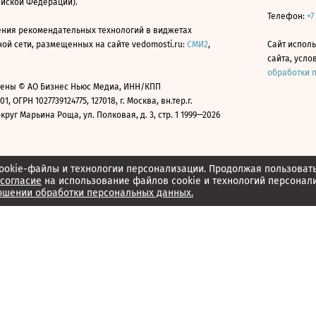
ийской Федерации).
Телефон:
+7
ния рекомендательных технологий в виджетах
й сети, размещенных на сайте vedomosti.ru:
СМИ2
,
Сайт испол
сайта, усл
обработки 
ены © АО Бизнес Ньюс Медиа, ИНН/КПП
01, ОГРН 1027739124775, 127018, г. Москва, вн.тер.г.
уг Марьина Роща, ул. Полковая, д. 3, стр. 1 1999—2026
ookie-файлы и технологии персонализации. Продолжая пользоват
согласие
на использование файлов cookie и технологий персонал
ошении обработки персональных данных.