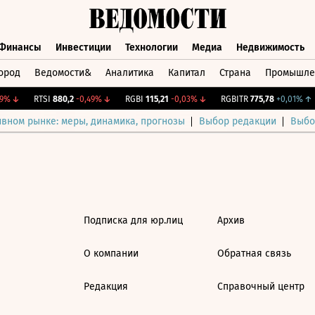
Финансы
Инвестиции
Технологии
Медиа
Недвижимость
ород
Ведомости&
Аналитика
Капитал
Страна
Промышле
а
Финансы
Инвестиции
Технологии
Медиа
Недвижимос
%
↓
RTSI
880,2
-0,49%
↓
RGBI
115,21
-0,03%
↓
RGBITR
775,78
+0,01%
↑
ивном рынке: меры, динамика, прогнозы
Выбор редакции
Выбо
Подписка для юр.лиц
Архив
О компании
Обратная связь
Редакция
Справочный центр