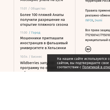
территории Росс
11:01
/ Общество
Правила примене
Более 100 пляжей Анапы
рекламно-обменно
получили разрешение на
INFOX
,
24smi
открытие пляжного сезона
Все права защищ
11:00
/
Город
7712108141/7715010
Мошенники приглашали
муниципальный окр
иностранцев в фальшивый
университете в Хельсинки
10:54
/ Бизнес
На нашем сайте используются c
Wildberries запустит
сайтом, вы подтверждаете свое
соответствии с
Политикой в отн
программу по открытию
хабов для хранения
товаров
10:52
/ Политика
Путин назначил нового
замглавы
Россотрудничества