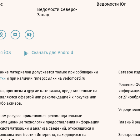
ьс
Ведомости Юг
Ведомости Северо-
Запад
я iOS
Скачать для Android
ание материалов допускается только при соблюдении
Сетевое изд
атки
и при наличии гиперссылки на vedomosti.ru
Решение Фе
ка, прогнозы и другие материалы, представленные на
информацио
 являются офертой или рекомендацией к покупке или
от 27 ноября
ибо активов.
Учредитель
ном ресурсе применяются рекомендательные
ормационные технологии предоставления информации
Главный ре
 систематизации и анализа сведений, относящихся к
ользователей сети «Интернет», находящихся на
Электронна