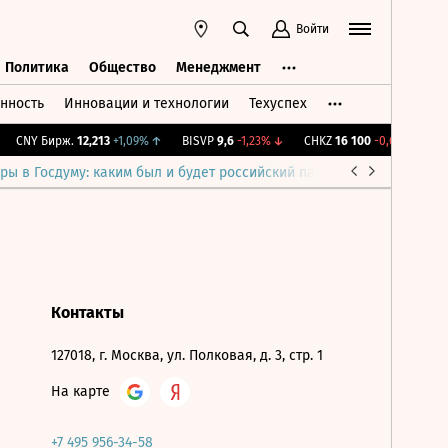
Войти
Политика
Общество
Менеджмент
нность
Инновации и технологии
Техуспех
ть
Политика
Общество
Менеджмент
CNY Бирж.
12,213
+1,09%
↑
BISVP
9,6
-1,23%
↓
CHKZ
16 100
-0,62%
↓
I
ры в Госдуму: каким был и будет российский парламент
Война н
Контакты
127018, г. Москва, ул. Полковая, д. 3, стр. 1
На карте
+7 495 956-34-58