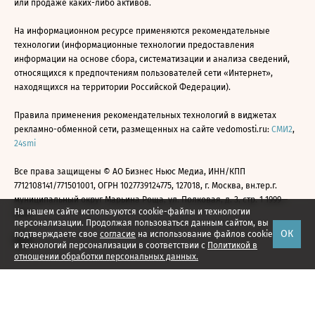
или продаже каких-либо активов.
На информационном ресурсе применяются рекомендательные
технологии (информационные технологии предоставления
информации на основе сбора, систематизации и анализа сведений,
относящихся к предпочтениям пользователей сети «Интернет»,
находящихся на территории Российской Федерации).
Правила применения рекомендательных технологий в виджетах
рекламно-обменной сети, размещенных на сайте vedomosti.ru:
СМИ2
,
24smi
Все права защищены © АО Бизнес Ньюс Медиа, ИНН/КПП
7712108141/771501001, ОГРН 1027739124775, 127018, г. Москва, вн.тер.г.
муниципальный округ Марьина Роща, ул. Полковая, д. 3, стр. 1 1999—
На нашем сайте используются cookie-файлы и технологии
2026
персонализации. Продолжая пользоваться данным сайтом, вы
ОК
подтверждаете свое
согласие
на использование файлов cookie
и технологий персонализации в соответствии с
Политикой в
отношении обработки персональных данных.