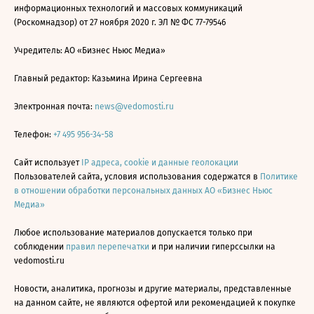
информационных технологий и массовых коммуникаций
(Роскомнадзор) от 27 ноября 2020 г. ЭЛ № ФС 77-79546
Учредитель: АО «Бизнес Ньюс Медиа»
Главный редактор: Казьмина Ирина Сергеевна
Электронная почта:
news@vedomosti.ru
Телефон:
+7 495 956-34-58
Сайт использует
IP адреса, cookie и данные геолокации
Пользователей сайта, условия использования содержатся в
Политике
в отношении обработки персональных данных АО «Бизнес Ньюс
Медиа»
Любое использование материалов допускается только при
соблюдении
правил перепечатки
и при наличии гиперссылки на
vedomosti.ru
Новости, аналитика, прогнозы и другие материалы, представленные
на данном сайте, не являются офертой или рекомендацией к покупке