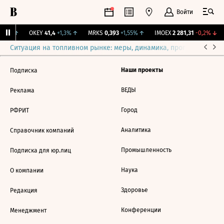
Войти
,31%
↑
OKEY
41,4
+1,3%
↑
MRKS
0,393
+1,55%
↑
IMOEX
2 281,31
-0,2%
↓
Ситуация на топливном рынке: меры, динамика, прогнозы
Выб
Наши проекты
Подписка
ВЕДЫ
Реклама
Город
РФРИТ
Аналитика
Справочник компаний
Промышленность
Подписка для юр.лиц
Наука
О компании
Здоровье
Редакция
Конференции
Менеджмент