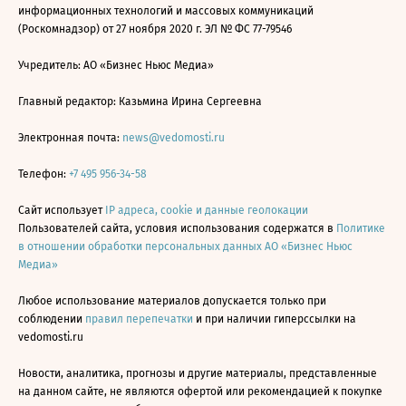
информационных технологий и массовых коммуникаций
(Роскомнадзор) от 27 ноября 2020 г. ЭЛ № ФС 77-79546
Учредитель: АО «Бизнес Ньюс Медиа»
Главный редактор: Казьмина Ирина Сергеевна
Электронная почта:
news@vedomosti.ru
Телефон:
+7 495 956-34-58
Сайт использует
IP адреса, cookie и данные геолокации
Пользователей сайта, условия использования содержатся в
Политике
в отношении обработки персональных данных АО «Бизнес Ньюс
Медиа»
Любое использование материалов допускается только при
соблюдении
правил перепечатки
и при наличии гиперссылки на
vedomosti.ru
Новости, аналитика, прогнозы и другие материалы, представленные
на данном сайте, не являются офертой или рекомендацией к покупке