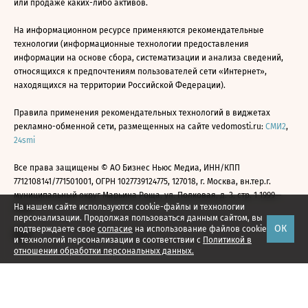
или продаже каких-либо активов.
На информационном ресурсе применяются рекомендательные
технологии (информационные технологии предоставления
информации на основе сбора, систематизации и анализа сведений,
относящихся к предпочтениям пользователей сети «Интернет»,
находящихся на территории Российской Федерации).
Правила применения рекомендательных технологий в виджетах
рекламно-обменной сети, размещенных на сайте vedomosti.ru:
СМИ2
,
24smi
Все права защищены © АО Бизнес Ньюс Медиа, ИНН/КПП
7712108141/771501001, ОГРН 1027739124775, 127018, г. Москва, вн.тер.г.
муниципальный округ Марьина Роща, ул. Полковая, д. 3, стр. 1 1999—
На нашем сайте используются cookie-файлы и технологии
2026
персонализации. Продолжая пользоваться данным сайтом, вы
ОК
подтверждаете свое
согласие
на использование файлов cookie
и технологий персонализации в соответствии с
Политикой в
отношении обработки персональных данных.