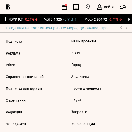
Войти
↑
BISVP
9,7
-0,21%
↓
MGTS
1 326
+0,91%
↑
IMOEX
2 284,72
-0,74%
↓
RTS
Ситуация на топливном рынке: меры, динамика, прогнозы
Выб
Наши проекты
Подписка
ВЕДЫ
Реклама
Город
РФРИТ
Аналитика
Справочник компаний
Промышленность
Подписка для юр.лиц
Наука
О компании
Здоровье
Редакция
Конференции
Менеджмент