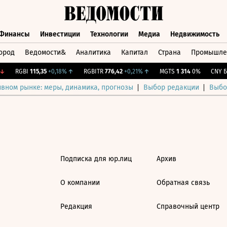
Финансы
Инвестиции
Технологии
Медиа
Недвижимость
ород
Ведомости&
Аналитика
Капитал
Страна
Промышле
а
Финансы
Инвестиции
Технологии
Медиа
Недвижимос
↓
RGBI
115,35
+0,18%
↑
RGBITR
776,42
+0,21%
↑
MGTS
1 314
0%
CNY Би
ивном рынке: меры, динамика, прогнозы
Выбор редакции
Выбо
Подписка для юр.лиц
Архив
О компании
Обратная связь
Редакция
Справочный центр