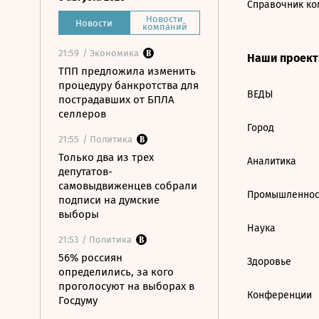
Справочник ко
Новости
Новости
компаний
21:59
/ Экономика
Наши проек
ТПП предложила изменить
процедуру банкротства для
ВЕДЫ
пострадавших от БПЛА
селлеров
Город
21:55
/ Политика
Только два из трех
Аналитика
депутатов-
самовыдвиженцев собрали
Промышленнос
подписи на думские
выборы
Наука
21:53
/ Политика
56% россиян
Здоровье
определились, за кого
проголосуют на выборах в
Конференции
Госдуму