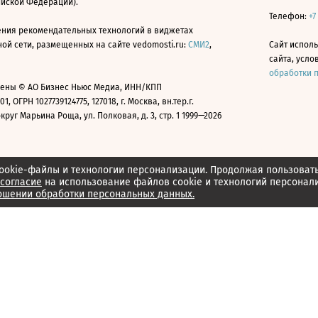
ийской Федерации).
Телефон:
+7
ния рекомендательных технологий в виджетах
й сети, размещенных на сайте vedomosti.ru:
СМИ2
,
Сайт испол
сайта, усл
обработки 
ены © АО Бизнес Ньюс Медиа, ИНН/КПП
01, ОГРН 1027739124775, 127018, г. Москва, вн.тер.г.
уг Марьина Роща, ул. Полковая, д. 3, стр. 1 1999—2026
ookie-файлы и технологии персонализации. Продолжая пользоват
согласие
на использование файлов cookie и технологий персонал
ошении обработки персональных данных.