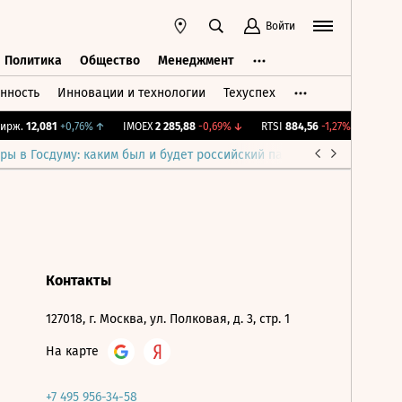
Войти
Политика
Общество
Менеджмент
нность
Инновации и технологии
Техуспех
ть
Политика
Общество
Менеджмент
рж.
12,081
+0,76%
↑
IMOEX
2 285,88
-0,69%
↓
RTSI
884,56
-1,27%
↓
RGBI
ры в Госдуму: каким был и будет российский парламент
Война н
Контакты
127018, г. Москва, ул. Полковая, д. 3, стр. 1
На карте
+7 495 956-34-58