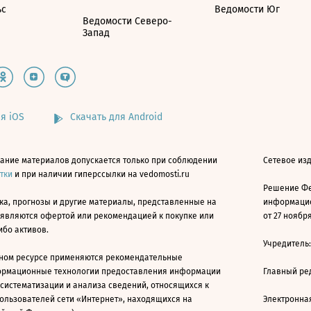
ьс
Ведомости Юг
Ведомости Северо-
Запад
я iOS
Скачать для Android
ание материалов допускается только при соблюдении
Сетевое изд
атки
и при наличии гиперссылки на vedomosti.ru
Решение Фе
ка, прогнозы и другие материалы, представленные на
информацио
 являются офертой или рекомендацией к покупке или
от 27 ноября
ибо активов.
Учредитель
ном ресурсе применяются рекомендательные
ормационные технологии предоставления информации
Главный ре
 систематизации и анализа сведений, относящихся к
ользователей сети «Интернет», находящихся на
Электронна