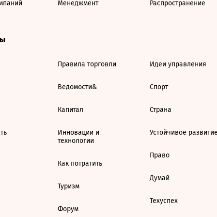
мпаний
Менеджмент
Распространение
ты
Правила торговли
Идеи управления
Ведомости&
Спорт
Капитал
Страна
ть
Инновации и
Устойчивое развити
технологии
Право
Как потратить
Думай
Туризм
Техуспех
Форум