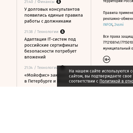
территории Росс
21:40
/ Финансы
У долговых консультантов
Правила примене
появились единые правила
рекламно-обменно
работы с должниками
INFOX
,
24smi
21:38
/ Технологии
Все права защищ
Адаптация IT-систем под
7712108141/7715010
российские сертификаты
муниципальный окр
безопасности потребует
вложений
21:34
/ Технологии
На нашем сайте используются c
«Мойофис» закрыл офисы
сайтом, вы подтверждаете свое
в Петербурге и Иннополисе
соответствии с
Политикой в отн
21:33
/ Политика
Россия поддержала
расширение
авиасообщения с
Казахстаном
21:28
/ Недвижимость