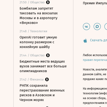
21:50
/ Общество
Премия Импул
Бомбилам запретят
таксовать на вокзалах
Москвы и в аэропорту
«Внуково»
21:48
/ Технологии
OpenAI готовит умную
Скачать дл
колонку размером с
хоккейную шайбу
21:44
/ Общество
Любое использов
правил перепеч
Бюджетные места ведущих
вузов занимает все больше
Новости, аналити
олимпиадников
данном сайте, не
продаже каких-л
21:42
/ Финансы
РНПК сохранила
На информацион
перестрахование военных
технологии (инф
рисков в Азовском и
на основе сбора,
Черном морях
предпочтениям п