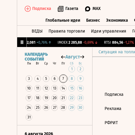
Подписка
Газета
MAX
Глобальные идеи
Бизнес
Экономика
ВЕДЫ
Правила торговли
Идеи управления
Г
Глобальные идеи
Бизнес
Экономик
CNY Бирж.
12,081
+0,76%
↑
IMOEX
2 285,88
-0,69%
↓
RTSI
884,56
-1,27%
Ситуация на топл
КАЛЕНДАРЬ
Август
СОБЫТИЙ
Пн
Вт
Ср
Чт
Пт
Сб
Вс
1
2
3
4
5
6
7
8
9
10
11
12
13
14
15
16
Подписка
17
18
19
20
21
22
23
24
25
26
27
28
29
30
Реклама
31
РФРИТ
6 августа 2026