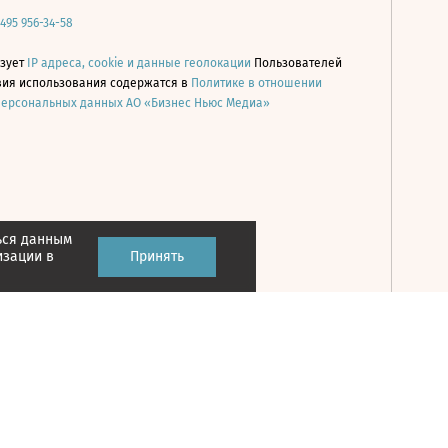
 495 956-34-58
ьзует
IP адреса, cookie и данные геолокации
Пользователей
овия использования содержатся в
Политике в отношении
персональных данных АО «Бизнес Ньюс Медиа»
ься данным
Принять
изации в