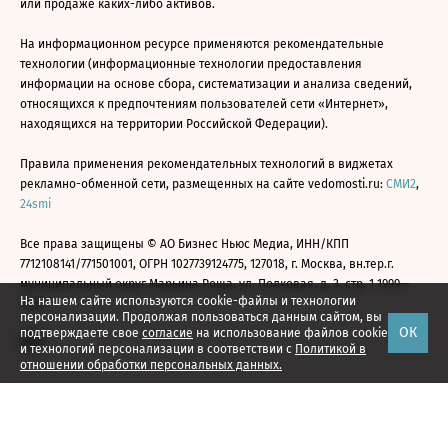
или продаже каких-либо активов.
На информационном ресурсе применяются рекомендательные
технологии (информационные технологии предоставления
информации на основе сбора, систематизации и анализа сведений,
относящихся к предпочтениям пользователей сети «Интернет»,
находящихся на территории Российской Федерации).
Правила применения рекомендательных технологий в виджетах
рекламно-обменной сети, размещенных на сайте vedomosti.ru:
СМИ2
,
24smi
Все права защищены © АО Бизнес Ньюс Медиа, ИНН/КПП
7712108141/771501001, ОГРН 1027739124775, 127018, г. Москва, вн.тер.г.
муниципальный округ Марьина Роща, ул. Полковая, д. 3, стр. 1 1999—
На нашем сайте используются cookie-файлы и технологии
2026
персонализации. Продолжая пользоваться данным сайтом, вы
ОК
подтверждаете свое
согласие
на использование файлов cookie
и технологий персонализации в соответствии с
Политикой в
отношении обработки персональных данных.