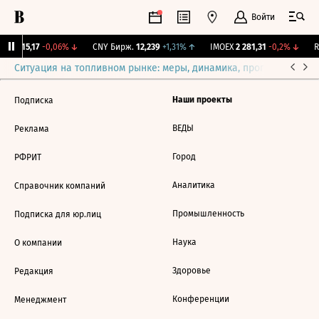
Войти
GBI
115,17
-0,06%
↓
CNY Бирж.
12,239
+1,31%
↑
IMOEX
2 281,31
-0,2%
↓
R
Ситуация на топливном рынке: меры, динамика, прогнозы
Выб
Наши проекты
Подписка
ВЕДЫ
Реклама
Город
РФРИТ
Аналитика
Справочник компаний
Промышленность
Подписка для юр.лиц
Наука
О компании
Здоровье
Редакция
Конференции
Менеджмент