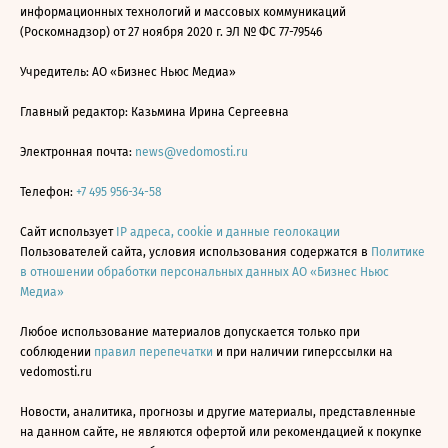
информационных технологий и массовых коммуникаций
(Роскомнадзор) от 27 ноября 2020 г. ЭЛ № ФС 77-79546
Учредитель: АО «Бизнес Ньюс Медиа»
Главный редактор: Казьмина Ирина Сергеевна
Электронная почта:
news@vedomosti.ru
Телефон:
+7 495 956-34-58
Сайт использует
IP адреса, cookie и данные геолокации
Пользователей сайта, условия использования содержатся в
Политике
в отношении обработки персональных данных АО «Бизнес Ньюс
Медиа»
Любое использование материалов допускается только при
соблюдении
правил перепечатки
и при наличии гиперссылки на
vedomosti.ru
Новости, аналитика, прогнозы и другие материалы, представленные
на данном сайте, не являются офертой или рекомендацией к покупке