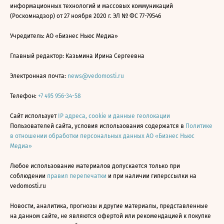
информационных технологий и массовых коммуникаций
(Роскомнадзор) от 27 ноября 2020 г. ЭЛ № ФС 77-79546
Учредитель: АО «Бизнес Ньюс Медиа»
Главный редактор: Казьмина Ирина Сергеевна
Электронная почта:
news@vedomosti.ru
Телефон:
+7 495 956-34-58
Сайт использует
IP адреса, cookie и данные геолокации
Пользователей сайта, условия использования содержатся в
Политике
в отношении обработки персональных данных АО «Бизнес Ньюс
Медиа»
Любое использование материалов допускается только при
соблюдении
правил перепечатки
и при наличии гиперссылки на
vedomosti.ru
Новости, аналитика, прогнозы и другие материалы, представленные
на данном сайте, не являются офертой или рекомендацией к покупке