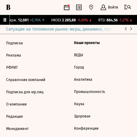
Войти
NY Бирж.
12,081
+0,76%
↑
IMOEX
2 285,88
-0,69%
↓
RTSI
884,56
-1,27%
↓
Ситуация на топливном рынке: меры, динамика, прогнозы
Выб
Наши проекты
Подписка
ВЕДЫ
Реклама
Город
РФРИТ
Аналитика
Справочник компаний
Промышленность
Подписка для юр.лиц
Наука
О компании
Здоровье
Редакция
Конференции
Менеджмент