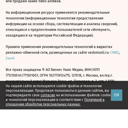
или продаже каких-либо активов.
На информационном ресурсе применяются рекомендательные
технологии (информационные технологии предоставления
информации на основе сбора, систематизации и анализа сведений,
относящихся к предпочтениям пользователей сети «Интернет»,
находящихся на территории Российской Федерации).
Правила применения рекомендательных технологий в виджетах
рекламно-обменной сети, размещенных на сайте vedomosti.ru:
СМИ2
,
24smi
Все права защищены © АО Бизнес Ньюс Медиа, ИНН/КПП
7712108141/771501001, ОГРН 1027739124775, 127018, г. Москва, вн.тер.г.
муниципальный округ Марьина Роща, ул. Полковая, д. 3, стр. 1 1999—
На нашем сайте используются cookie-файлы и технологии
2026
персонализации. Продолжая пользоваться данным сайтом, вы
ОК
подтверждаете свое
согласие
на использование файлов cookie
и технологий персонализации в соответствии с
Политикой в
отношении обработки персональных данных.