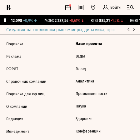
Войти
Бирж.
12,098
+0,9%
↑
IMOEX
2 287,54
-0,61%
↓
RTSI
885,21
-1,2%
↓
RGBI
1
Ситуация на топливном рынке: меры, динамика, прогнозы
Выб
Наши проекты
Подписка
ВЕДЫ
Реклама
Город
РФРИТ
Аналитика
Справочник компаний
Промышленность
Подписка для юр.лиц
Наука
О компании
Здоровье
Редакция
Конференции
Менеджмент