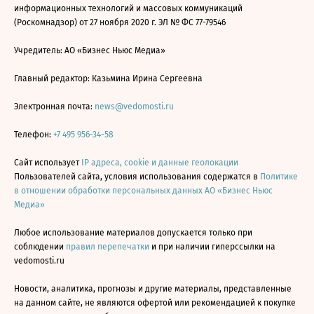
информационных технологий и массовых коммуникаций
(Роскомнадзор) от 27 ноября 2020 г. ЭЛ № ФС 77-79546
Учредитель: АО «Бизнес Ньюс Медиа»
Главный редактор: Казьмина Ирина Сергеевна
Электронная почта:
news@vedomosti.ru
Телефон:
+7 495 956-34-58
Сайт использует
IP адреса, cookie и данные геолокации
Пользователей сайта, условия использования содержатся в
Политике
в отношении обработки персональных данных АО «Бизнес Ньюс
Медиа»
Любое использование материалов допускается только при
соблюдении
правил перепечатки
и при наличии гиперссылки на
vedomosti.ru
Новости, аналитика, прогнозы и другие материалы, представленные
на данном сайте, не являются офертой или рекомендацией к покупке