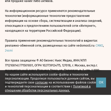
или продаже каких-либо активов.
На информационном ресурсе применяются рекомендательные
технологии (информационные технологии предоставления
информации на основе сбора, систематизации и анализа сведений,
относящихся к предпочтениям пользователей сети «Интернет»,
находящихся на территории Российской Федерации).
Правила применения рекомендательных технологий в виджетах
рекламно-обменной сети, размещенных на сайте vedomosti.ru:
СМИ2
,
24smi
Все права защищены © АО Бизнес Ньюс Медиа, ИНН/КПП
7712108141/771501001, ОГРН 1027739124775, 127018, г. Москва, вн.тер.г.
муниципальный округ Марьина Роща, ул. Полковая, д. 3, стр. 1 1999—
На нашем сайте используются cookie-файлы и технологии
2026
персонализации. Продолжая пользоваться данным сайтом, вы
ОК
подтверждаете свое
согласие
на использование файлов cookie
и технологий персонализации в соответствии с
Политикой в
отношении обработки персональных данных.