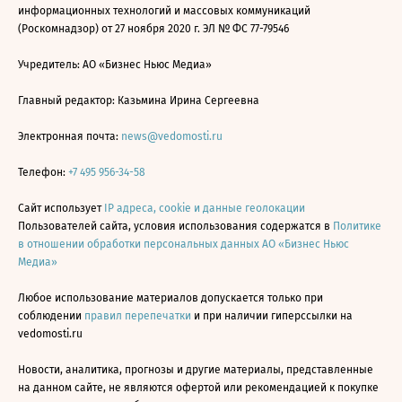
информационных технологий и массовых коммуникаций
(Роскомнадзор) от 27 ноября 2020 г. ЭЛ № ФС 77-79546
Учредитель: АО «Бизнес Ньюс Медиа»
Главный редактор: Казьмина Ирина Сергеевна
Электронная почта:
news@vedomosti.ru
Телефон:
+7 495 956-34-58
Сайт использует
IP адреса, cookie и данные геолокации
Пользователей сайта, условия использования содержатся в
Политике
в отношении обработки персональных данных АО «Бизнес Ньюс
Медиа»
Любое использование материалов допускается только при
соблюдении
правил перепечатки
и при наличии гиперссылки на
vedomosti.ru
Новости, аналитика, прогнозы и другие материалы, представленные
на данном сайте, не являются офертой или рекомендацией к покупке