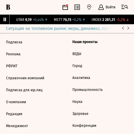
Войти
31%
↑
UTAR
9,19
+0,44%
↑
MSTT
76,15
+0,2%
↑
IMOEX
2 281,31
-0,2%
↓
Ситуация на топливном рынке: меры, динамика, прогнозы
Выб
Наши проекты
Подписка
ВЕДЫ
Реклама
Город
РФРИТ
Аналитика
Справочник компаний
Промышленность
Подписка для юр.лиц
Наука
О компании
Здоровье
Редакция
Конференции
Менеджмент