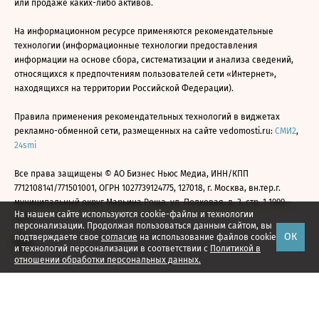
или продаже каких-либо активов.
На информационном ресурсе применяются рекомендательные
технологии (информационные технологии предоставления
информации на основе сбора, систематизации и анализа сведений,
относящихся к предпочтениям пользователей сети «Интернет»,
находящихся на территории Российской Федерации).
Правила применения рекомендательных технологий в виджетах
рекламно-обменной сети, размещенных на сайте vedomosti.ru:
СМИ2
,
24smi
Все права защищены © АО Бизнес Ньюс Медиа, ИНН/КПП
7712108141/771501001, ОГРН 1027739124775, 127018, г. Москва, вн.тер.г.
муниципальный округ Марьина Роща, ул. Полковая, д. 3, стр. 1 1999—
На нашем сайте используются cookie-файлы и технологии
2026
персонализации. Продолжая пользоваться данным сайтом, вы
ОК
подтверждаете свое
согласие
на использование файлов cookie
и технологий персонализации в соответствии с
Политикой в
отношении обработки персональных данных.